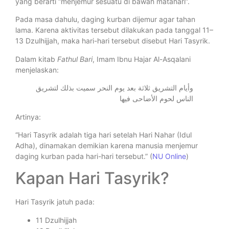
yang berarti “menjemur sesuatu di bawah matahari”.
Pada masa dahulu, daging kurban dijemur agar tahan
lama. Karena aktivitas tersebut dilakukan pada tanggal 11–
13 Dzulhijjah, maka hari-hari tersebut disebut Hari Tasyrik.
Dalam kitab
Fathul Bari
, Imam Ibnu Hajar Al-Asqalani
menjelaskan:
وأيام التشريق ثلاثة بعد يوم النحر سميت بذلك لتشريق
الناس لحوم الأضاحى فيها
Artinya:
“Hari Tasyrik adalah tiga hari setelah Hari Nahar (Idul
Adha), dinamakan demikian karena manusia menjemur
daging kurban pada hari-hari tersebut.” (
NU Online
)
Kapan Hari Tasyrik?
Hari Tasyrik jatuh pada:
11 Dzulhijjah