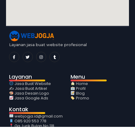
Layanan jasa buat website profesional
Layanan
Menu
Jasa Buat Website
Home
✍️ Jasa Buat Artikel
Profil
Jasa Desain Logo
Blog
Jasa Google Ads
Promo
Kontak
webjogja.id@gmail.com
O85 920 553 778
Gg. Lurik Bulan No 118
Sidoarum Godean Sleman