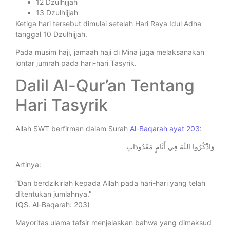
12 Dzulhijjah
13 Dzulhijjah
Ketiga hari tersebut dimulai setelah Hari Raya Idul Adha
tanggal 10 Dzulhijjah.
Pada musim haji, jamaah haji di Mina juga melaksanakan
lontar jumrah pada hari-hari Tasyrik.
Dalil Al-Qur’an Tentang
Hari Tasyrik
Allah SWT berfirman dalam Surah
Al-Baqarah ayat 203
:
وَاذْكُرُوا اللّٰهَ فِي أَيَّامٍ مَعْدُودَاتٍ
Artinya:
“Dan berdzikirlah kepada Allah pada hari-hari yang telah
ditentukan jumlahnya.”
(QS. Al-Baqarah: 203)
Mayoritas ulama tafsir menjelaskan bahwa yang dimaksud