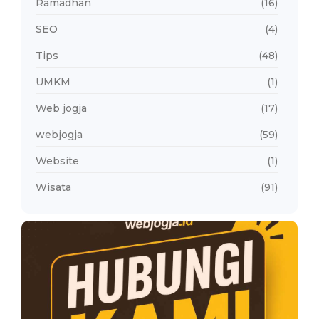
Ramadhan
(16)
SEO
(4)
Tips
(48)
UMKM
(1)
Web jogja
(17)
webjogja
(59)
Website
(1)
Wisata
(91)