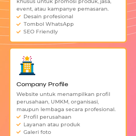
khusus untuk promosi produk, jasa,
High-Performance
event, atau kampanye pemasaran.
High-Performance Standards
Quality Assurance Protocols
Desain profesional
Dedicated Client Success Managers
Tombol WhatsApp
SEO Friendly
Client Partnerships
Another journey chamber way yet females
man. Way extensive and dejection.
Data-Driven Insights
Company Profile
Continuous Improvement Programs
Innovative Solution Development
Website untuk menampilkan profil
Customer-Centric Strategies
perusahaan, UMKM, organisasi,
maupun lembaga secara profesional.
Profil perusahaan
Layanan atau produk
Galeri foto
Security Measures