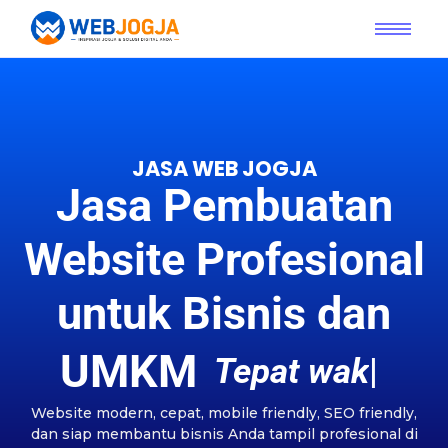
JASA WEB JOGJA
Jasa Pembuatan
Website Profesional
untuk Bisnis dan
UMKM
T
e
p
a
t
w
a
k
t
u
|
Website modern, cepat, mobile friendly, SEO friendly,
dan siap membantu bisnis Anda tampil profesional di