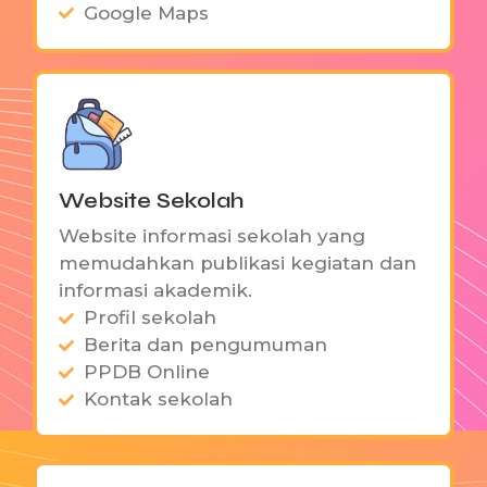
Google Maps
Another journey chamber way yet females
man. Way extensive and dejection.
Scalable Growth Solutions
Personalized Service Offerings
Detailed Performance Metrics
Client Satisfaction Tracking
Website Sekolah
Website informasi sekolah yang
memudahkan publikasi kegiatan dan
informasi akademik.
Profil sekolah
Berita dan pengumuman
PPDB Online
Kontak sekolah