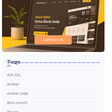
Contact Us
Tags
AI
Arti SSL
Artikel
Artikel web
Biro umroh