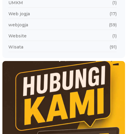
UMKM
(1)
Web jogja
(17)
webjogja
(59)
Website
(1)
Wisata
(91)