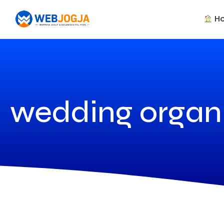
H
wedding organ