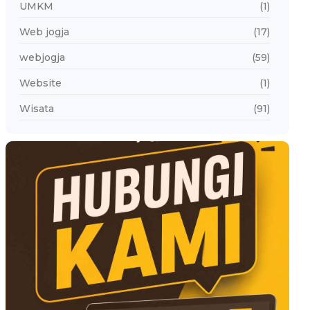
UMKM
(1)
Web jogja
(17)
webjogja
(59)
Website
(1)
Wisata
(91)