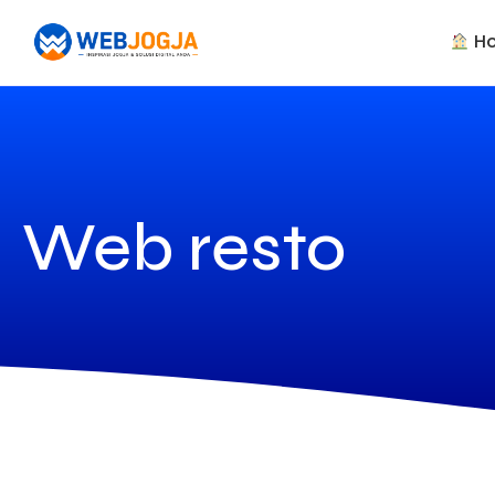
H
Web resto