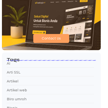
Contact Us
Tags
AI
Arti SSL
Artikel
Artikel web
Biro umroh