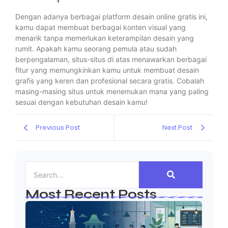
Dengan adanya berbagai platform desain online gratis ini,
kamu dapat membuat berbagai konten visual yang
menarik tanpa memerlukan keterampilan desain yang
rumit. Apakah kamu seorang pemula atau sudah
berpengalaman, situs-situs di atas menawarkan berbagai
fitur yang memungkinkan kamu untuk membuat desain
grafis yang keren dan profesional secara gratis. Cobalah
masing-masing situs untuk menemukan mana yang paling
sesuai dengan kebutuhan desain kamu!
Previous Post
Next Post
Most Recent Posts