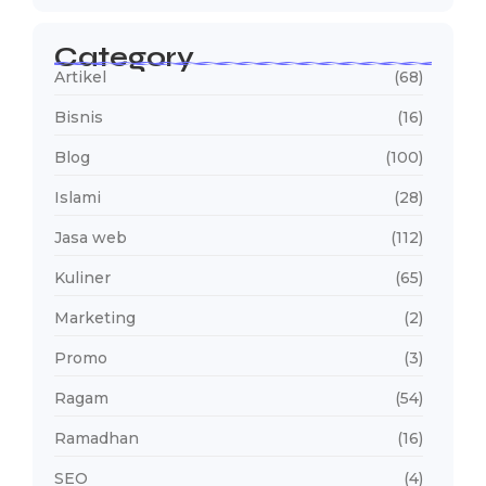
Category
Artikel
(68)
Bisnis
(16)
Blog
(100)
Islami
(28)
Jasa web
(112)
Kuliner
(65)
Marketing
(2)
Promo
(3)
Ragam
(54)
Ramadhan
(16)
SEO
(4)