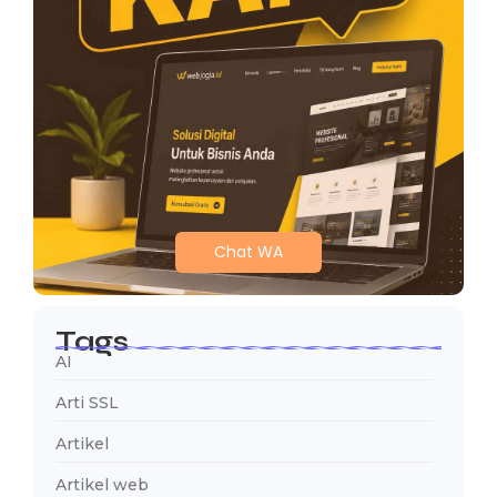
Chat WA
Tags
AI
Arti SSL
Artikel
Artikel web