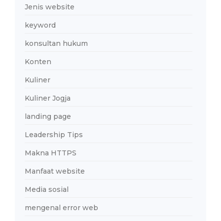
Jenis website
keyword
konsultan hukum
Konten
Kuliner
Kuliner Jogja
landing page
Leadership Tips
Makna HTTPS
Manfaat website
Media sosial
mengenal error web