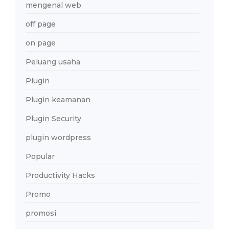
mengenal web
off page
on page
Peluang usaha
Plugin
Plugin keamanan
Plugin Security
plugin wordpress
Popular
Productivity Hacks
Promo
promosi