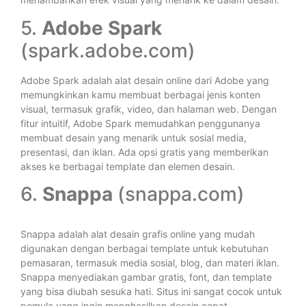
5.
Adobe Spark
(spark.adobe.com)
Adobe Spark adalah alat desain online dari Adobe yang
memungkinkan kamu membuat berbagai jenis konten
visual, termasuk grafik, video, dan halaman web. Dengan
fitur intuitif, Adobe Spark memudahkan penggunanya
membuat desain yang menarik untuk sosial media,
presentasi, dan iklan. Ada opsi gratis yang memberikan
akses ke berbagai template dan elemen desain.
6.
Snappa
(snappa.com)
Snappa adalah alat desain grafis online yang mudah
digunakan dengan berbagai template untuk kebutuhan
pemasaran, termasuk media sosial, blog, dan materi iklan.
Snappa menyediakan gambar gratis, font, dan template
yang bisa diubah sesuka hati. Situs ini sangat cocok untuk
pemula yang ingin menghasilkan desain cepat.