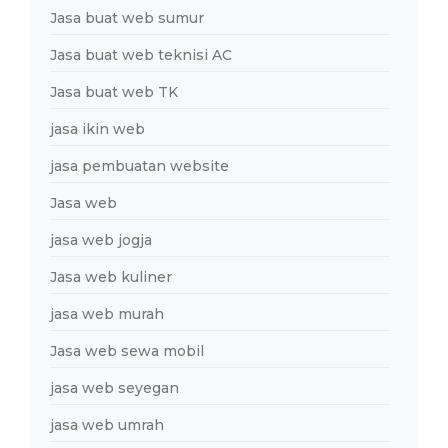
Jasa buat web sumur
Jasa buat web teknisi AC
Jasa buat web TK
jasa ikin web
jasa pembuatan website
Jasa web
jasa web jogja
Jasa web kuliner
jasa web murah
Jasa web sewa mobil
jasa web seyegan
jasa web umrah