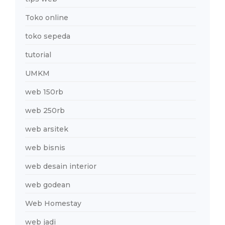
Toko online
toko sepeda
tutorial
UMKM
web 150rb
web 250rb
web arsitek
web bisnis
web desain interior
web godean
Web Homestay
web jadi