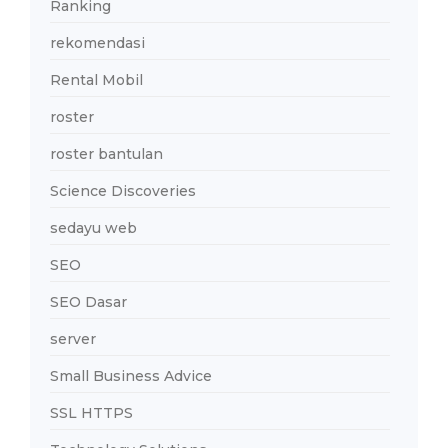
Ranking
rekomendasi
Rental Mobil
roster
roster bantulan
Science Discoveries
sedayu web
SEO
SEO Dasar
server
Small Business Advice
SSL HTTPS