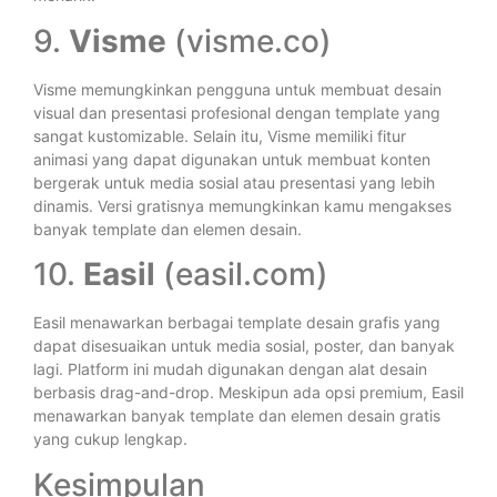
9.
Visme
(visme.co)
Visme memungkinkan pengguna untuk membuat desain
visual dan presentasi profesional dengan template yang
sangat kustomizable. Selain itu, Visme memiliki fitur
animasi yang dapat digunakan untuk membuat konten
bergerak untuk media sosial atau presentasi yang lebih
dinamis. Versi gratisnya memungkinkan kamu mengakses
banyak template dan elemen desain.
10.
Easil
(easil.com)
Easil menawarkan berbagai template desain grafis yang
dapat disesuaikan untuk media sosial, poster, dan banyak
lagi. Platform ini mudah digunakan dengan alat desain
berbasis drag-and-drop. Meskipun ada opsi premium, Easil
menawarkan banyak template dan elemen desain gratis
yang cukup lengkap.
Kesimpulan