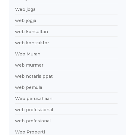
Web joga
web jogja
web konsultan
web kontraktor
Web Murah
web murmer
web notaris ppat
web pemula
Web perusahaan
web profesiaonal
web profesional
Web Properti