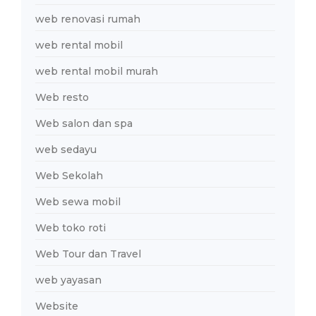
web renovasi rumah
web rental mobil
web rental mobil murah
Web resto
Web salon dan spa
web sedayu
Web Sekolah
Web sewa mobil
Web toko roti
Web Tour dan Travel
web yayasan
Website