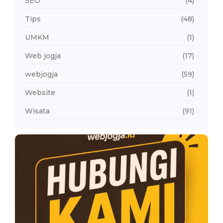
SEO
(4)
Tips
(48)
UMKM
(1)
Web jogja
(17)
webjogja
(59)
Website
(1)
Wisata
(91)