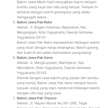
Bakmi Jawa Mbah Hadi menyajikan bakmi dengan
bumbu yang kaya dan mie yang kenyal. Tempat ini
terkenal dengan bakmi gorengnya yang selalu
menggugah selera.
Bakmi Jawa Pak Rebo
Alamat: Jl. Brigjen Katamso, Keparakan, Kec.
Mergangsan, Kota Yogyakarta, Daerah Istimewa
Yogyakarta 55131
Bakmi Jawa Pak Rebo menawarkan hidangan bakmi
yang lezat dengan harga terjangkau. Bakmi goreng
dan kuah di sini selalu memuaskan pengunjung.
Bakmi Jawa Pak Geno
Alamat: Jl. Mangkuyudan, Mantrijeron, Kec.
Mantrijeron, Kota Yogyakarta, Daerah Istimewa
Yogyakarta 55143
Dikenal dengan rasa bakmi yang pedas dan bumbu
yang kental, Bakmi Jawa Pak Geno menjadi favorit
banyak orang yang ingin menikmati hidangan bakmi
dengan cita rasa yang kaya.
Bakmi Jawa Pak Triyono
Alamat: Jl. Hayam Wuruk No.261-296, Tegal