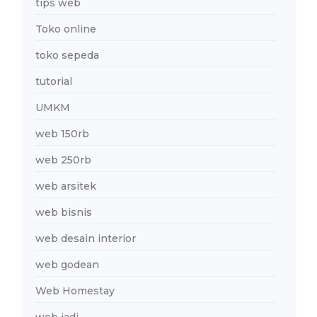
tips web
Toko online
toko sepeda
tutorial
UMKM
web 150rb
web 250rb
web arsitek
web bisnis
web desain interior
web godean
Web Homestay
web jadi