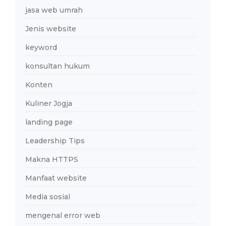
jasa web umrah
Jenis website
keyword
konsultan hukum
Konten
Kuliner Jogja
landing page
Leadership Tips
Makna HTTPS
Manfaat website
Media sosial
mengenal error web