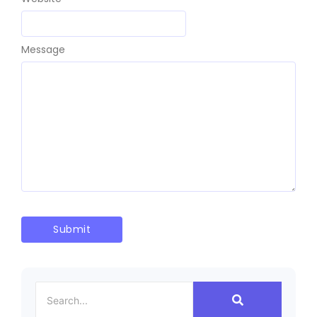
Message