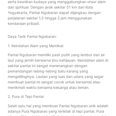
serta keunikan budaya yang menggabungkan unsur alam
dan spiritual. Dengan jarak sekitar 51 km dari Kota
Yogyakarta, Pantai Ngobaran dapat dijangkau dengan
perjalanan sekitar 1,5 hingga 2 jam menggunakan
kendaraan pribadi.
Daya Tarik Pantai Ngobaran:
1. Keindahan Alam yang Memikat
Pantai Ngobaran memiliki pasir putih yang lembut dan air
laut yang jernih berwarna biru kehijauan. Keindahan alam di
sekitar pantai ini sangat menenangkan dengan
pemandangan tebing-tebing batu karang yang
mengelilinginya. Lautan yang luas dan udara yang segar
membuat pantai ini sangat cocok untuk bersantai atau
menikmati waktu bersama keluarga atau teman.
2. Pura di Tepi Pantai
Salah satu hal yang membuat Pantai Ngobaran unik adalah
adanya Pura Ngobaran yang terletak di tepi pantai. Pura