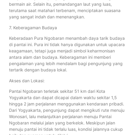
bermain air. Selain itu, pemandangan laut yang luas,
terutama saat matahari terbenam, menciptakan suasana
yang sangat indah dan menenangkan.
7. Keberagaman Budaya
Keberadaan Pura Ngobaran menambah daya tarik budaya
di pantai ini. Pura ini tidak hanya digunakan untuk upacara
keagamaan, tetapi juga menjadi simbol keharmonisan
antara alam dan budaya. Keberagaman ini memberi
pengalaman yang lebih mendalam bagi pengunjung yang
tertarik dengan budaya lokal.
Akses dan Lokasi:
Pantai Ngobaran terletak sekitar 51 km dari Kota
Yogyakarta dan dapat dicapai dalam waktu sekitar 1,5
hingga 2 jam perjalanan menggunakan kendaraan pribadi.
Dari Yogyakarta, pengunjung dapat mengikuti rute menuju
Wonosari, lalu melanjutkan perjalanan menuju Pantai
Ngobaran melalui jalan yang berkelok. Meskipun jalan
menuju pantai ini tidak terlalu luas, kondisi jalannya cukup