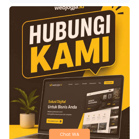
Chat WA