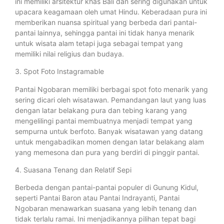
ini memiliki arsitektur khas Bali dan sering digunakan untuk
upacara keagamaan oleh umat Hindu. Keberadaan pura ini
memberikan nuansa spiritual yang berbeda dari pantai-
pantai lainnya, sehingga pantai ini tidak hanya menarik
untuk wisata alam tetapi juga sebagai tempat yang
memiliki nilai religius dan budaya.
3. Spot Foto Instagramable
Pantai Ngobaran memiliki berbagai spot foto menarik yang
sering dicari oleh wisatawan. Pemandangan laut yang luas
dengan latar belakang pura dan tebing karang yang
mengelilingi pantai membuatnya menjadi tempat yang
sempurna untuk berfoto. Banyak wisatawan yang datang
untuk mengabadikan momen dengan latar belakang alam
yang memesona dan pura yang berdiri di pinggir pantai.
4. Suasana Tenang dan Relatif Sepi
Berbeda dengan pantai-pantai populer di Gunung Kidul,
seperti Pantai Baron atau Pantai Indrayanti, Pantai
Ngobaran menawarkan suasana yang lebih tenang dan
tidak terlalu ramai. Ini menjadikannya pilihan tepat bagi