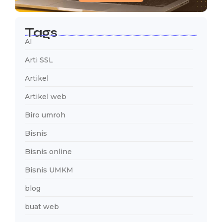
Tags
AI
Arti SSL
Artikel
Artikel web
Biro umroh
Bisnis
Bisnis online
Bisnis UMKM
blog
buat web