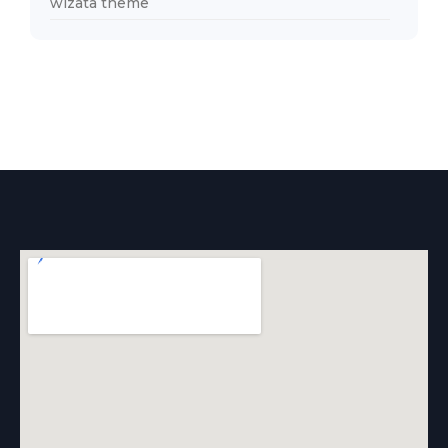
wizata theme