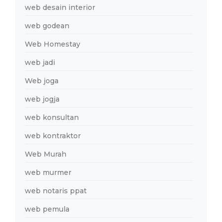
web desain interior
web godean
Web Homestay
web jadi
Web joga
web jogja
web konsultan
web kontraktor
Web Murah
web murmer
web notaris ppat
web pemula