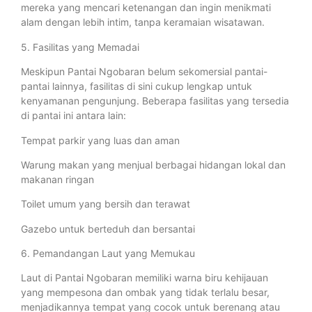
mereka yang mencari ketenangan dan ingin menikmati
alam dengan lebih intim, tanpa keramaian wisatawan.
5. Fasilitas yang Memadai
Meskipun Pantai Ngobaran belum sekomersial pantai-
pantai lainnya, fasilitas di sini cukup lengkap untuk
kenyamanan pengunjung. Beberapa fasilitas yang tersedia
di pantai ini antara lain:
Tempat parkir yang luas dan aman
Warung makan yang menjual berbagai hidangan lokal dan
makanan ringan
Toilet umum yang bersih dan terawat
Gazebo untuk berteduh dan bersantai
6. Pemandangan Laut yang Memukau
Laut di Pantai Ngobaran memiliki warna biru kehijauan
yang mempesona dan ombak yang tidak terlalu besar,
menjadikannya tempat yang cocok untuk berenang atau