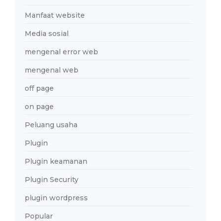
Manfaat website
Media sosial
mengenal error web
mengenal web
off page
on page
Peluang usaha
Plugin
Plugin keamanan
Plugin Security
plugin wordpress
Popular