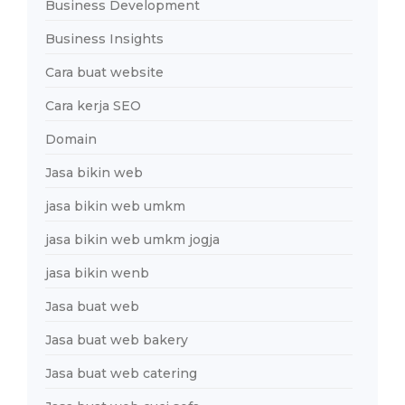
Business Development
Business Insights
Cara buat website
Cara kerja SEO
Domain
Jasa bikin web
jasa bikin web umkm
jasa bikin web umkm jogja
jasa bikin wenb
Jasa buat web
Jasa buat web bakery
Jasa buat web catering