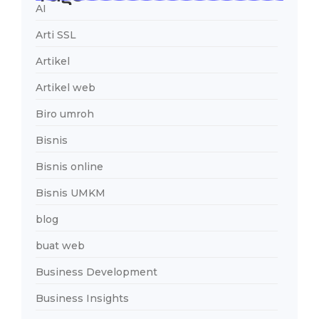
AI
Arti SSL
Artikel
Artikel web
Biro umroh
Bisnis
Bisnis online
Bisnis UMKM
blog
buat web
Business Development
Business Insights