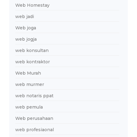
Web Homestay
web jadi
Web joga
web jogja
web konsultan
web kontraktor
Web Murah
web murmer
web notaris ppat
web pemula
Web perusahaan
web profesiaonal