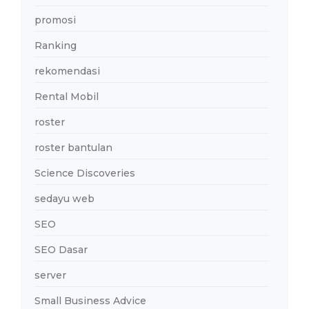
promosi
Ranking
rekomendasi
Rental Mobil
roster
roster bantulan
Science Discoveries
sedayu web
SEO
SEO Dasar
server
Small Business Advice