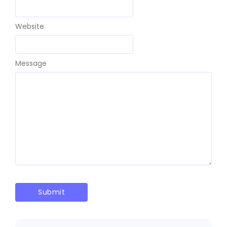
Website
Message