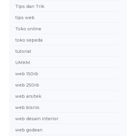
Tips dan Trik
tips web
Toko online
toko sepeda
tutorial
UMKM
web 150rb
web 250rb
web arsitek
web bisnis
web desain interior
web godean