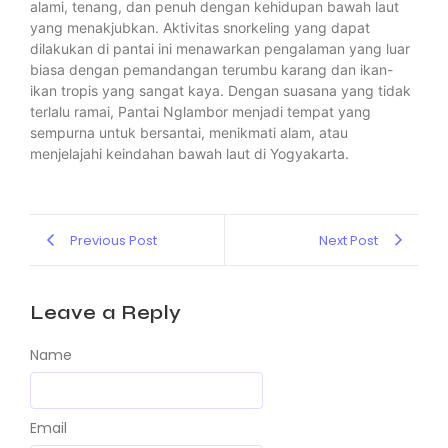
alami, tenang, dan penuh dengan kehidupan bawah laut
yang menakjubkan. Aktivitas snorkeling yang dapat
dilakukan di pantai ini menawarkan pengalaman yang luar
biasa dengan pemandangan terumbu karang dan ikan-
ikan tropis yang sangat kaya. Dengan suasana yang tidak
terlalu ramai, Pantai Nglambor menjadi tempat yang
sempurna untuk bersantai, menikmati alam, atau
menjelajahi keindahan bawah laut di Yogyakarta.
Previous Post
Next Post
Leave a Reply
Name
Email