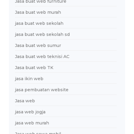
Jasa buat web furniture
Jasa buat web murah
jasa buat web sekolah
jasa buat web sekolah sd
Jasa buat web sumur
Jasa buat web teknisi AC
Jasa buat web TK
jasa ikin web
jasa pembuatan website
Jasa web
jasa web jogja
jasa web murah