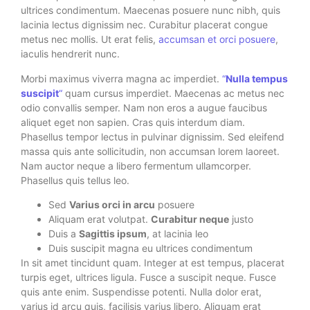
ultrices condimentum. Maecenas posuere nunc nibh, quis
lacinia lectus dignissim nec. Curabitur placerat congue
metus nec mollis. Ut erat felis,
accumsan et orci posuere
,
iaculis hendrerit nunc.
Morbi maximus viverra magna ac imperdiet.
“
Nulla tempus
suscipit
“
quam cursus imperdiet. Maecenas ac metus nec
odio convallis semper. Nam non eros a augue faucibus
aliquet eget non sapien. Cras quis interdum diam.
Phasellus tempor lectus in pulvinar dignissim. Sed eleifend
massa quis ante sollicitudin, non accumsan lorem laoreet.
Nam auctor neque a libero fermentum ullamcorper.
Phasellus quis tellus leo.
Sed
Varius orci in arcu
posuere
Aliquam erat volutpat.
Curabitur neque
justo
Duis a
Sagittis ipsum
, at lacinia leo
Duis suscipit magna eu ultrices condimentum
In sit amet tincidunt quam. Integer at est tempus, placerat
turpis eget, ultrices ligula. Fusce a suscipit neque. Fusce
quis ante enim. Suspendisse potenti. Nulla dolor erat,
varius id arcu quis, facilisis varius libero. Aliquam erat