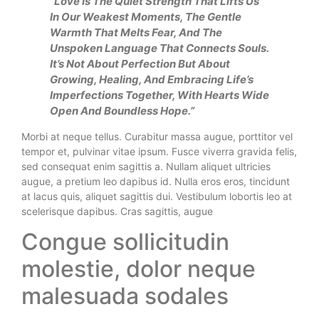
“Love Is The Quiet Strength That Lifts Us
In Our Weakest Moments, The Gentle
Warmth That Melts Fear, And The
Unspoken Language That Connects Souls.
It’s Not About Perfection But About
Growing, Healing, And Embracing Life’s
Imperfections Together, With Hearts Wide
Open And Boundless Hope.”
Morbi at neque tellus. Curabitur massa augue, porttitor vel
tempor et, pulvinar vitae ipsum. Fusce viverra gravida felis,
sed consequat enim sagittis a. Nullam aliquet ultricies
augue, a pretium leo dapibus id. Nulla eros eros, tincidunt
at lacus quis, aliquet sagittis dui. Vestibulum lobortis leo at
scelerisque dapibus. Cras sagittis, augue
Congue sollicitudin
molestie, dolor neque
malesuada sodales