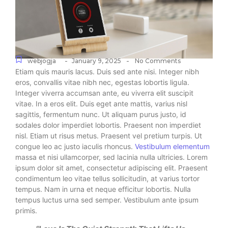
-
-
webjogja
January 9, 2025
No Comments
Etiam quis mauris lacus. Duis sed ante nisi. Integer nibh
eros, convallis vitae nibh nec, egestas lobortis ligula.
Integer viverra accumsan ante, eu viverra elit suscipit
vitae. In a eros elit. Duis eget ante mattis, varius nisl
sagittis, fermentum nunc. Ut aliquam purus justo, id
sodales dolor imperdiet lobortis. Praesent non imperdiet
nisl. Etiam ut risus metus. Praesent vel pretium turpis. Ut
congue leo ac justo iaculis rhoncus.
Vestibulum elementum
massa et nisi ullamcorper, sed lacinia nulla ultricies. Lorem
ipsum dolor sit amet, consectetur adipiscing elit. Praesent
condimentum leo vitae tellus sollicitudin, at varius tortor
tempus. Nam in urna et neque efficitur lobortis. Nulla
tempus luctus urna sed semper. Vestibulum ante ipsum
primis.