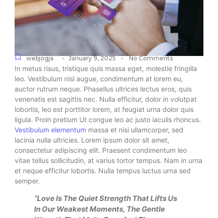
-
-
webjogja
January 9, 2025
No Comments
In metus risus, tristique quis massa eget, molestie fringilla
leo. Vestibulum nisl augue, condimentum at lorem eu,
auctor rutrum neque. Phasellus ultrices lectus eros, quis
venenatis est sagittis nec. Nulla efficitur, dolor in volutpat
lobortis, leo est porttitor lorem, at feugiat urna dolor quis
ligula. Proin pretium Ut congue leo ac justo iaculis rhoncus.
Vestibulum elementum
massa et nisi ullamcorper, sed
lacinia nulla ultricies. Lorem ipsum dolor sit amet,
consectetur adipiscing elit. Praesent condimentum leo
vitae tellus sollicitudin, at varius tortor tempus. Nam in urna
et neque efficitur lobortis. Nulla tempus luctus urna sed
semper.
“Love Is The Quiet Strength That Lifts Us
In Our Weakest Moments, The Gentle