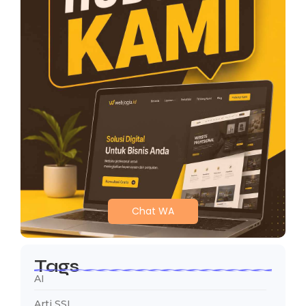
Chat WA
Tags
AI
Arti SSL