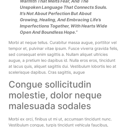
Warmth That Melts Fear, And The
Unspoken Language That Connects Souls.
It’s Not About Perfection But About
Growing, Healing, And Embracing Life’s
Imperfections Together, With Hearts Wide
Open And Boundless Hope.”
Morbi at neque tellus. Curabitur massa augue, porttitor vel
tempor et, pulvinar vitae ipsum. Fusce viverra gravida felis,
sed consequat enim sagittis a. Nullam aliquet ultricies
augue, a pretium leo dapibus id. Nulla eros eros, tincidunt
at lacus quis, aliquet sagittis dui. Vestibulum lobortis leo at
scelerisque dapibus. Cras sagittis, augue
Congue sollicitudin
molestie, dolor neque
malesuada sodales
Morbi ex orci, finibus ut mi ut, accumsan tincidunt nunc.
Vestibulum congue, turpis tincidunt vehicula faucibus,