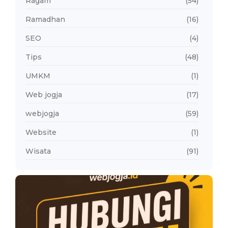
Ragam
(54)
Ramadhan
(16)
SEO
(4)
Tips
(48)
UMKM
(1)
Web jogja
(17)
webjogja
(59)
Website
(1)
Wisata
(91)