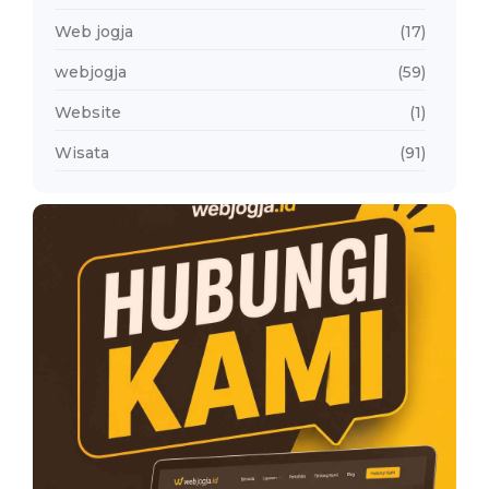
Web jogja
(17)
webjogja
(59)
Website
(1)
Wisata
(91)