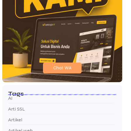
Chat WA
Tags
AI
Arti SSL
Artikel
Artikel web