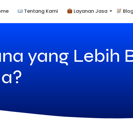
ome
Tentang Kami
Layanan Jasa
Blo
ana yang Lebih 
da?