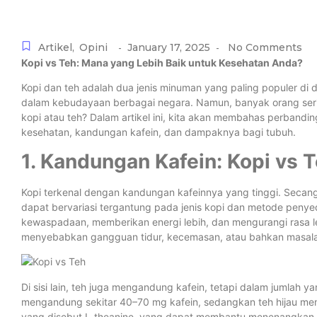
Artikel
,
Opini
January 17, 2025
No Comments
-
-
K
opi vs Teh: Mana yang Lebih Baik untuk Kesehatan Anda?
Kopi dan teh adalah dua jenis minuman yang paling populer di 
dalam kebudayaan berbagai negara. Namun, banyak orang seri
kopi atau teh? Dalam artikel ini, kita akan membahas perbandi
kesehatan, kandungan kafein, dan dampaknya bagi tubuh.
1. Kandungan Kafein: Kopi vs 
Kopi terkenal dengan kandungan kafeinnya yang tinggi. Secang
dapat bervariasi tergantung pada jenis kopi dan metode peny
kewaspadaan, memberikan energi lebih, dan mengurangi rasa l
menyebabkan gangguan tidur, kecemasan, atau bahkan masal
Di sisi lain, teh juga mengandung kafein, tetapi dalam jumlah y
mengandung sekitar 40–70 mg kafein, sedangkan teh hijau mem
yang disebut L-theanine, yang dapat membantu menenangkan t