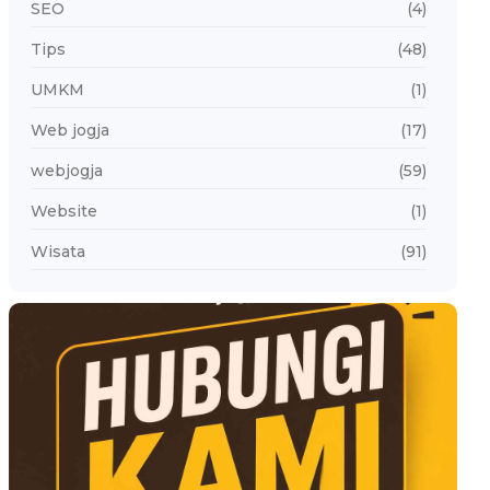
SEO
(4)
Tips
(48)
UMKM
(1)
Web jogja
(17)
webjogja
(59)
Website
(1)
Wisata
(91)