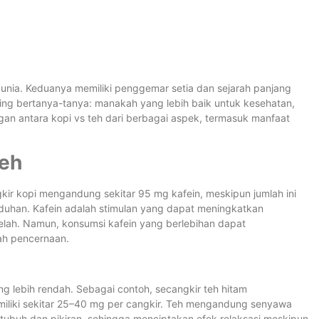
dunia. Keduanya memiliki penggemar setia dan sejarah panjang
ng bertanya-tanya: manakah yang lebih baik untuk kesehatan,
ngan antara kopi vs teh dari berbagai aspek, termasuk manfaat
Teh
kir kopi mengandung sekitar 95 mg kafein, meskipun jumlah ini
eduhan. Kafein adalah stimulan yang dapat meningkatkan
elah. Namun, konsumsi kafein yang berlebihan dapat
ah pencernaan.
ang lebih rendah. Sebagai contoh, secangkir teh hitam
iliki sekitar 25–40 mg per cangkir. Teh mengandung senyawa
ubuh dan pikiran, sehingga menciptakan efek relaksasi meskipun