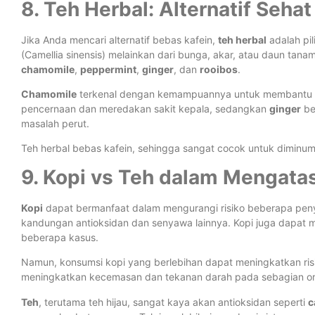
8. Teh Herbal: Alternatif Seha
Jika Anda mencari alternatif bebas kafein,
teh herbal
adalah pil
(Camellia sinensis) melainkan dari bunga, akar, atau daun tana
chamomile
,
peppermint
,
ginger
, dan
rooibos
.
Chamomile
terkenal dengan kemampuannya untuk membantu 
pencernaan dan meredakan sakit kepala, sedangkan
ginger
be
masalah perut.
Teh herbal bebas kafein, sehingga sangat cocok untuk diminum
9. Kopi vs Teh dalam Mengatas
Kopi
dapat bermanfaat dalam mengurangi risiko beberapa penyaki
kandungan antioksidan dan senyawa lainnya. Kopi juga dapa
beberapa kasus.
Namun, konsumsi kopi yang berlebihan dapat meningkatkan ri
meningkatkan kecemasan dan tekanan darah pada sebagian o
Teh
, terutama teh hijau, sangat kaya akan antioksidan seperti
c