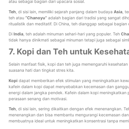
atau sebagai bagian dari upacara sosial.
Teh
, di sisi lain, memiliki sejarah panjang dalam budaya
Asia
, t
teh atau
“Chanoyu”
adalah bagian dari tradisi yang sangat di
ritualistik dan meditatif. Di China, teh dianggap sebagai bagia
Di
India
, teh adalah minuman sehari-hari yang populer. Teh
Cha
tidak hanya dinikmati sebagai minuman tetapi juga sebagai si
7. Kopi dan Teh untuk Kesehat
Selain manfaat fisik, kopi dan teh juga memengaruhi kesehat
suasana hati dan tingkat stres kita.
Kopi
dapat memberikan efek stimulan yang meningkatkan kewa
kafein dalam kopi dapat menyebabkan kecemasan dan gangguan
energi dalam jangka pendek. Kafein dalam kopi meningkatkan 
perasaan senang dan motivasi.
Teh
, di sisi lain, sering dikaitkan dengan efek menenangkan.
menenangkan dan bisa membantu mengurangi kecemasan dan str
membuatnya ideal untuk meningkatkan konsentrasi tanpa member