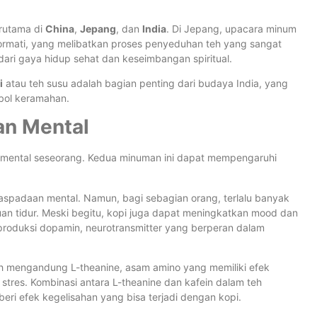
erutama di
China
,
Jepang
, dan
India
. Di Jepang, upacara minum
hormati, yang melibatkan proses penyeduhan teh yang sangat
n dari gaya hidup sehat dan keseimbangan spiritual.
i
atau teh susu adalah bagian penting dari budaya India, yang
mbol keramahan.
an Mental
an mental seseorang. Kedua minuman ini dapat mempengaruhi
spadaan mental. Namun, bagi sebagian orang, terlalu banyak
 tidur. Meski begitu, kopi juga dapat meningkatkan mood dan
produksi dopamin, neurotransmitter yang berperan dalam
 Teh mengandung L-theanine, asam amino yang memiliki efek
es. Kombinasi antara L-theanine dan kafein dalam teh
i efek kegelisahan yang bisa terjadi dengan kopi.