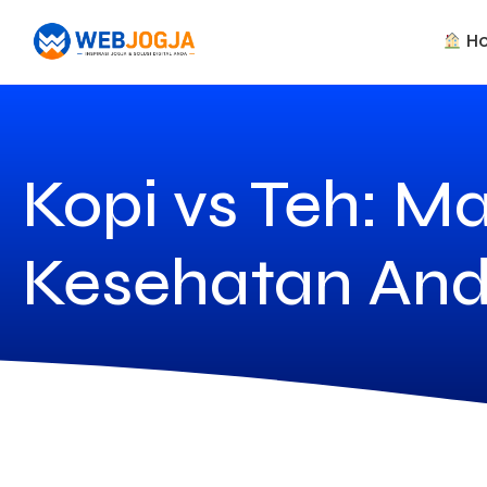
H
Kopi vs Teh: M
Kesehatan An