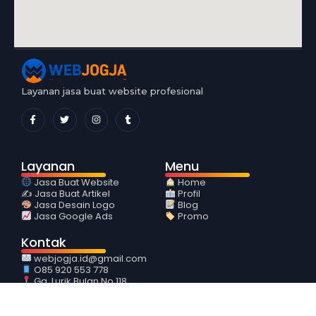
Layanan jasa buat website profesional
Layanan
Menu
Jasa Buat Website
Home
✍️ Jasa Buat Artikel
Profil
Jasa Desain Logo
Blog
Jasa Google Ads
Promo
Kontak
webjogja.id@gmail.com
O85 920 553 778
Gg. Lurik Bulan No 118
Sidoarum Godean Sleman
© 2018-2026
WebJogja.id
. All Rights Reserved.