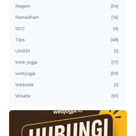
Ragam
(54)
Ramadhan
(16)
SEO
(4)
Tips
(48)
UMKM
(1)
Web jogja
(17)
webjogja
(59)
Website
(1)
Wisata
(91)