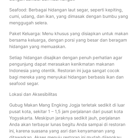
Seafood: Berbagai hidangan laut segar, seperti kepiting,
cumi, udang, dan ikan, yang dimasak dengan bumbu yang
menggugah selera.
Paket Keluarga: Menu khusus yang disiapkan untuk makan
bersama keluarga, dengan porsi yang besar dan beragam
hidangan yang memuaskan.
Setiap hidangan disajikan dengan penuh perhatian agar
pengunjung dapat merasakan kenikmatan makanan
Indonesia yang otentik. Restoran ini juga sangat cocok
bagi mereka yang menyukai hidangan berbasis ikan dan
seafood segar.
Lokasi dan Aksesibilitas
Gubug Makan Mang Engking Jogja terletak sedikit di luar
pusat kota, sekitar 1 – 1,5 jam perjalanan dari pusat kota
Yogyakarta. Meskipun jaraknya sedikit jauh, perjalanan
Anda akan terbayar lunas begitu Anda sampai di restoran
ini, karena suasana yang asri dan kenyamanan yang
ditawarkan. Akses menuju restoran ini mudah dijangkau