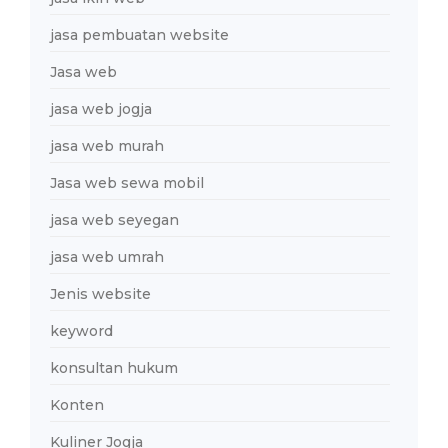
jasa pembuatan website
Jasa web
jasa web jogja
jasa web murah
Jasa web sewa mobil
jasa web seyegan
jasa web umrah
Jenis website
keyword
konsultan hukum
Konten
Kuliner Jogja