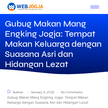
Gubug Makan Mang
Engking Jogja: Tempat
Makan Keluarga dengan
Suasana Asri dan
Hidangan Lezat
-
-
Kuliner
January 9, 2025
No Comments
Gubug Makan Mang Engking Jogja: Tempat Makan
Keluarga dengan Suasana Asri dan Hidangan Lezat