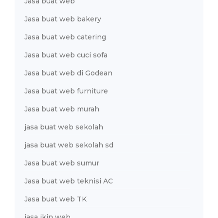
Jasa buat web
Jasa buat web bakery
Jasa buat web catering
Jasa buat web cuci sofa
Jasa buat web di Godean
Jasa buat web furniture
Jasa buat web murah
jasa buat web sekolah
jasa buat web sekolah sd
Jasa buat web sumur
Jasa buat web teknisi AC
Jasa buat web TK
jasa ikin web