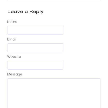
Leave a Reply
Name
Email
Website
Message