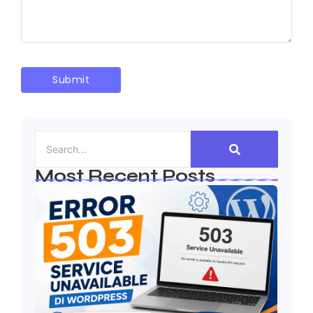
Most Recent Posts