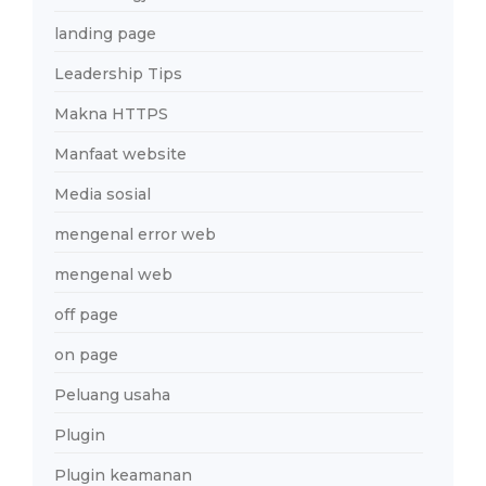
landing page
Leadership Tips
Makna HTTPS
Manfaat website
Media sosial
mengenal error web
mengenal web
off page
on page
Peluang usaha
Plugin
Plugin keamanan