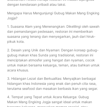
dengan kendaraan pribadi atau taksi.
Mengapa Harus Mengunjungi Gubug Makan Mang Engking
Jogja?
1. Suasana Alam yang Menenangkan: Dikelilingi oleh sawah
dan pemandangan pedesaan, restoran ini memberikan
suasana yang tenang dan menyegarkan, jauh dari hiruk-
pikuk kota.
2. Desain yang Unik dan Nyaman: Dengan konsep gubug-
gubug makan khas Sunda yang tradisional, restoran ini
menciptakan atmosfer yang hangat dan nyaman, cocok
untuk makan bersama keluarga, teman, atau bahkan untuk
acara khusus.
3. Hidangan Lezat dan Berkualitas: Menyajikan berbagai
hidangan khas Indonesia yang enak dan penuh cita rasa,
terutama seafood dan masakan berbasis ikan yang segar.
4. Tempat yang Tepat untuk Acara Keluarga: Gubug
Makan Mang Engking Jogja sangat ideal untuk makan
bersama keluarga, merayakan momen spesial, atau