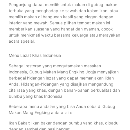
Pengunjung dapat memilih untuk makan di gubug makan
terbuka yang menghadap ke sawah dan kolam ikan, atau
memilih makan di bangunan kastil yang elegan dengan
interior yang mewah. Semua pilihan tempat makan ini
memberikan suasana yang hangat dan nyaman, cocok
untuk menikmati waktu bersama keluarga atau merayakan
acara spesial.
Menu Lezat Khas Indonesia
Sebagai restoran yang mengutamakan masakan
Indonesia, Gubug Makan Mang Engking Jogja menyajikan
berbagai hidangan lezat yang dapat memanjakan lidah
Anda. Hidangan-hidangan yang disajikan mengandung
cita rasa yang khas, dengan bahan-bahan berkualitas dan
bumbu yang khas Indonesia.
Beberapa menu andalan yang bisa Anda coba di Gubug
Makan Mang Engking antara lain:
Ikan Bakar: Ikan bakar dengan bumbu yang khas, dipadu
dengan sambal dan nasi hangat.