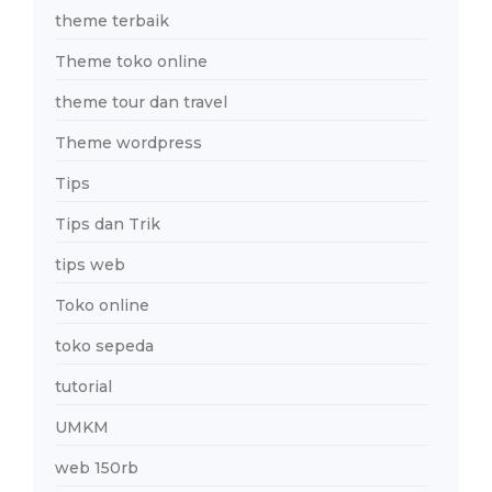
theme terbaik
Theme toko online
theme tour dan travel
Theme wordpress
Tips
Tips dan Trik
tips web
Toko online
toko sepeda
tutorial
UMKM
web 150rb