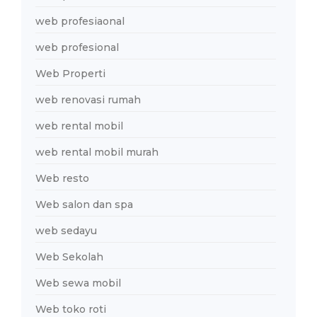
web profesiaonal
web profesional
Web Properti
web renovasi rumah
web rental mobil
web rental mobil murah
Web resto
Web salon dan spa
web sedayu
Web Sekolah
Web sewa mobil
Web toko roti