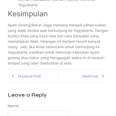
Yogyakarta
Kesimpulan
Ayam Goreng/Bakar Jogja memang menjadi pilihan kuliner
yang wajib dicoba saat berkunjung ke Yogyakarta. Dengan
bumbu khas yang kaya rasa dan cara penyajian yang
memanjakan lidah, hidangan ini menjadi favorit banyak
orang. Jadi, jika Anda berencana untuk berkunjung ke
Yogyakarta, pastikan untuk mencicipi kelezatan ayam
goreng atau bakar yang menggugah selera ini di tempat-
tempat yang telah disebutkan di atas.
Previous Post
Next Post
Leave a Reply
Name