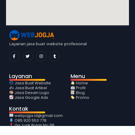
Layanan jasa buat website profesional
Layanan
Menu
Jasa Buat Website
Home
✍️ Jasa Buat Artikel
Profil
Jasa Desain Logo
Blog
Jasa Google Ads
Promo
Kontak
webjogja.id@gmail.com
O85 920 553 778
Gg. Lurik Bulan No 118
Sidoarum Godean Sleman
© 2018-2026
WebJogja.id
. All Rights Reserved.