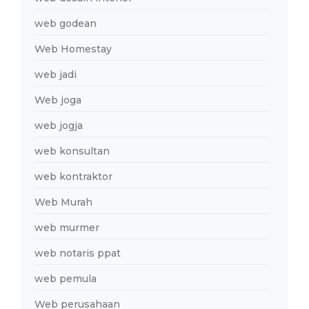
web godean
Web Homestay
web jadi
Web joga
web jogja
web konsultan
web kontraktor
Web Murah
web murmer
web notaris ppat
web pemula
Web perusahaan