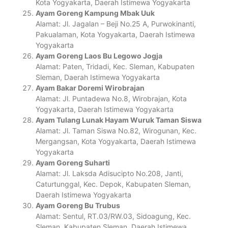
Kota Yogyakarta, Daerah Istimewa Yogyakarta
Ayam Goreng Kampung Mbak Uuk
Alamat: Jl. Jagalan – Beji No.25 A, Purwokinanti,
Pakualaman, Kota Yogyakarta, Daerah Istimewa
Yogyakarta
Ayam Goreng Laos Bu Legowo Jogja
Alamat: Paten, Tridadi, Kec. Sleman, Kabupaten
Sleman, Daerah Istimewa Yogyakarta
Ayam Bakar Doremi Wirobrajan
Alamat: Jl. Puntadewa No.8, Wirobrajan, Kota
Yogyakarta, Daerah Istimewa Yogyakarta
Ayam Tulang Lunak Hayam Wuruk Taman Siswa
Alamat: Jl. Taman Siswa No.82, Wirogunan, Kec.
Mergangsan, Kota Yogyakarta, Daerah Istimewa
Yogyakarta
Ayam Goreng Suharti
Alamat: Jl. Laksda Adisucipto No.208, Janti,
Caturtunggal, Kec. Depok, Kabupaten Sleman,
Daerah Istimewa Yogyakarta
Ayam Goreng Bu Trubus
Alamat: Sentul, RT.03/RW.03, Sidoagung, Kec.
Sleman, Kabupaten Sleman, Daerah Istimewa