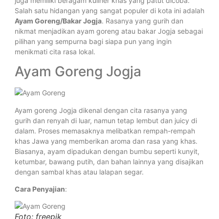
juga memiliki beragam kuliner khas yang patut dicoba.
Salah satu hidangan yang sangat populer di kota ini adalah
Ayam Goreng/Bakar Jogja
. Rasanya yang gurih dan
nikmat menjadikan ayam goreng atau bakar Jogja sebagai
pilihan yang sempurna bagi siapa pun yang ingin
menikmati cita rasa lokal.
Ayam Goreng Jogja
Ayam goreng Jogja dikenal dengan cita rasanya yang
gurih dan renyah di luar, namun tetap lembut dan juicy di
dalam. Proses memasaknya melibatkan rempah-rempah
khas Jawa yang memberikan aroma dan rasa yang khas.
Biasanya, ayam dipadukan dengan bumbu seperti kunyit,
ketumbar, bawang putih, dan bahan lainnya yang disajikan
dengan sambal khas atau lalapan segar.
Cara Penyajian
:
Foto: freepik