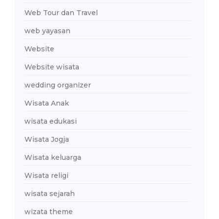
Web Tour dan Travel
web yayasan
Website
Website wisata
wedding organizer
Wisata Anak
wisata edukasi
Wisata Jogja
Wisata keluarga
Wisata religi
wisata sejarah
wizata theme