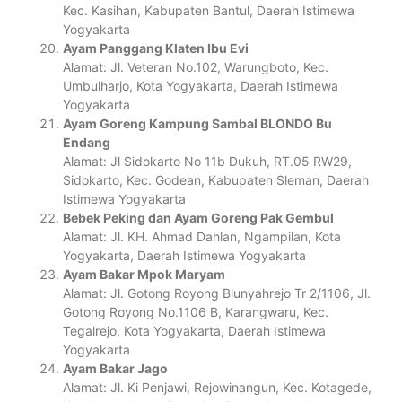
Kec. Kasihan, Kabupaten Bantul, Daerah Istimewa
Yogyakarta
Ayam Panggang Klaten Ibu Evi
Alamat: Jl. Veteran No.102, Warungboto, Kec.
Umbulharjo, Kota Yogyakarta, Daerah Istimewa
Yogyakarta
Ayam Goreng Kampung Sambal BLONDO Bu
Endang
Alamat: Jl Sidokarto No 11b Dukuh, RT.05 RW29,
Sidokarto, Kec. Godean, Kabupaten Sleman, Daerah
Istimewa Yogyakarta
Bebek Peking dan Ayam Goreng Pak Gembul
Alamat: Jl. KH. Ahmad Dahlan, Ngampilan, Kota
Yogyakarta, Daerah Istimewa Yogyakarta
Ayam Bakar Mpok Maryam
Alamat: Jl. Gotong Royong Blunyahrejo Tr 2/1106, Jl.
Gotong Royong No.1106 B, Karangwaru, Kec.
Tegalrejo, Kota Yogyakarta, Daerah Istimewa
Yogyakarta
Ayam Bakar Jago
Alamat: Jl. Ki Penjawi, Rejowinangun, Kec. Kotagede,