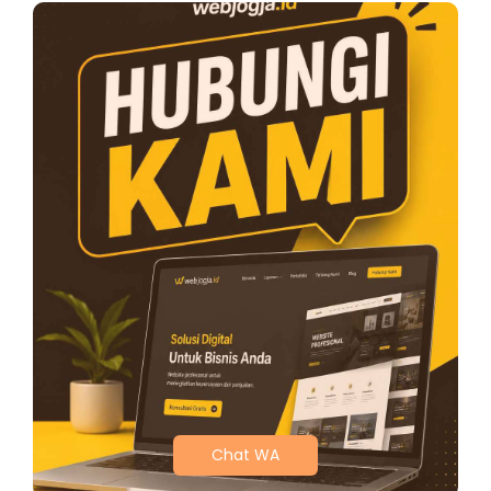
Chat WA