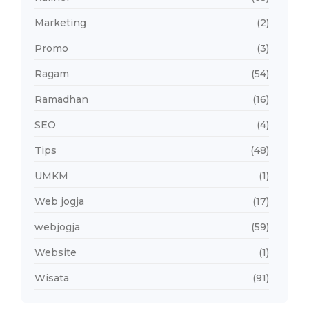
Marketing
(2)
Promo
(3)
Ragam
(54)
Ramadhan
(16)
SEO
(4)
Tips
(48)
UMKM
(1)
Web jogja
(17)
webjogja
(59)
Website
(1)
Wisata
(91)