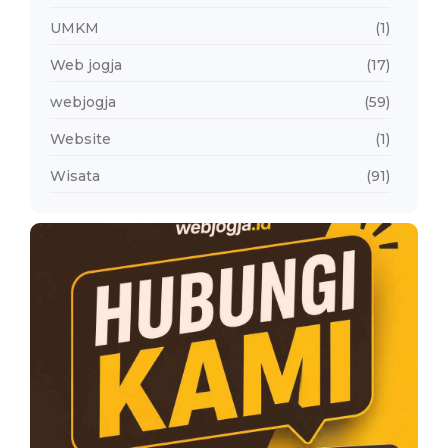
UMKM
(1)
Web jogja
(17)
webjogja
(59)
Website
(1)
Wisata
(91)