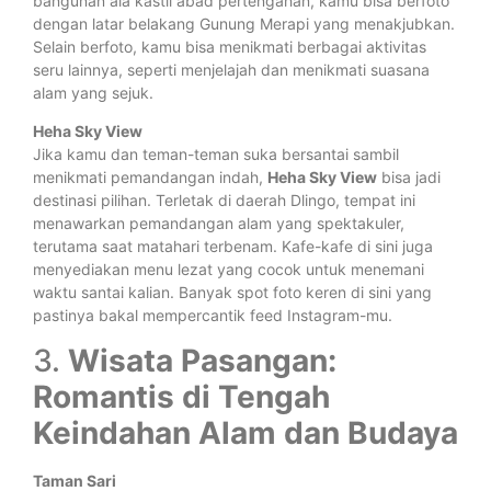
bangunan ala kastil abad pertengahan, kamu bisa berfoto
dengan latar belakang Gunung Merapi yang menakjubkan.
Selain berfoto, kamu bisa menikmati berbagai aktivitas
seru lainnya, seperti menjelajah dan menikmati suasana
alam yang sejuk.
Heha Sky View
Jika kamu dan teman-teman suka bersantai sambil
menikmati pemandangan indah,
Heha Sky View
bisa jadi
destinasi pilihan. Terletak di daerah Dlingo, tempat ini
menawarkan pemandangan alam yang spektakuler,
terutama saat matahari terbenam. Kafe-kafe di sini juga
menyediakan menu lezat yang cocok untuk menemani
waktu santai kalian. Banyak spot foto keren di sini yang
pastinya bakal mempercantik feed Instagram-mu.
3.
Wisata Pasangan:
Romantis di Tengah
Keindahan Alam dan Budaya
Taman Sari