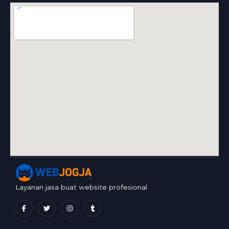
Layanan jasa buat website profesional