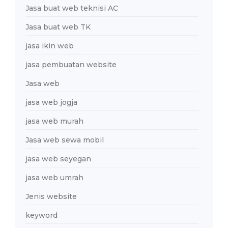
Jasa buat web teknisi AC
Jasa buat web TK
jasa ikin web
jasa pembuatan website
Jasa web
jasa web jogja
jasa web murah
Jasa web sewa mobil
jasa web seyegan
jasa web umrah
Jenis website
keyword