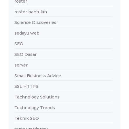
roster
roster bantulan
Science Discoveries
sedayu web
SEO
SEO Dasar
server
Small Business Advice
SSL HTTPS
Technology Solutions
Technology Trends
Teknik SEO
tema wordpress