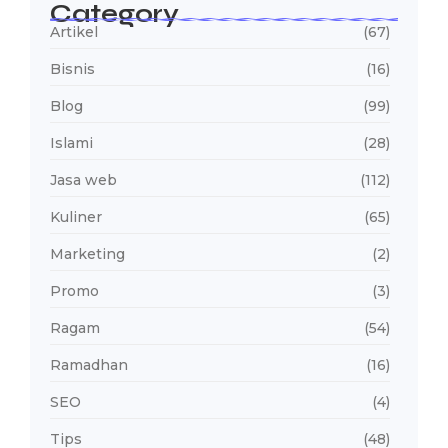
Category
Artikel
(67)
Bisnis
(16)
Blog
(99)
Islami
(28)
Jasa web
(112)
Kuliner
(65)
Marketing
(2)
Promo
(3)
Ragam
(54)
Ramadhan
(16)
SEO
(4)
Tips
(48)