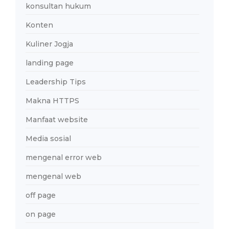
konsultan hukum
Konten
Kuliner Jogja
landing page
Leadership Tips
Makna HTTPS
Manfaat website
Media sosial
mengenal error web
mengenal web
off page
on page