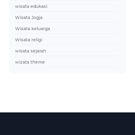
wisata edukasi
Wisata Jogja
Wisata keluarga
Wisata religi
wisata sejarah
wizata theme