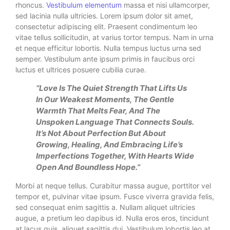
rhoncus.
Vestibulum elementum
massa et nisi ullamcorper,
sed lacinia nulla ultricies. Lorem ipsum dolor sit amet,
consectetur adipiscing elit. Praesent condimentum leo
vitae tellus sollicitudin, at varius tortor tempus. Nam in urna
et neque efficitur lobortis. Nulla tempus luctus urna sed
semper. Vestibulum ante ipsum primis in faucibus orci
luctus et ultrices posuere cubilia curae.
“Love Is The Quiet Strength That Lifts Us
In Our Weakest Moments, The Gentle
Warmth That Melts Fear, And The
Unspoken Language That Connects Souls.
It’s Not About Perfection But About
Growing, Healing, And Embracing Life’s
Imperfections Together, With Hearts Wide
Open And Boundless Hope.”
Morbi at neque tellus. Curabitur massa augue, porttitor vel
tempor et, pulvinar vitae ipsum. Fusce viverra gravida felis,
sed consequat enim sagittis a. Nullam aliquet ultricies
augue, a pretium leo dapibus id. Nulla eros eros, tincidunt
at lacus quis, aliquet sagittis dui. Vestibulum lobortis leo at