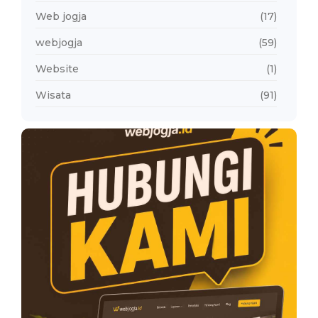
Web jogja
(17)
webjogja
(59)
Website
(1)
Wisata
(91)