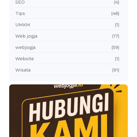
SEO
(4)
Tips
(48)
UMKM
(1)
Web jogja
(17)
webjogja
(59)
Website
(1)
Wisata
(91)