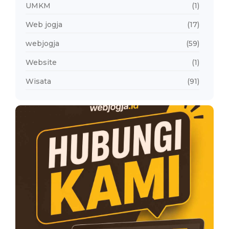
UMKM
(1)
Web jogja
(17)
webjogja
(59)
Website
(1)
Wisata
(91)