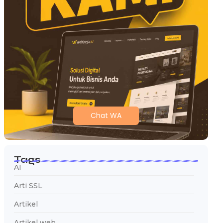
Chat WA
Tags
AI
Arti SSL
Artikel
Artikel web