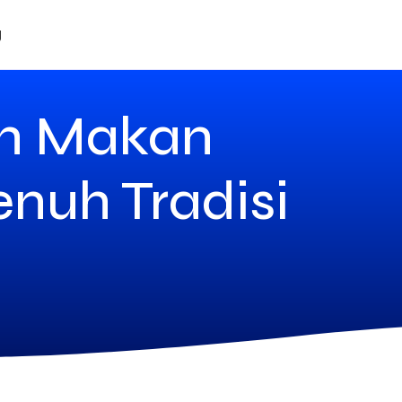
g
ah Makan
nuh Tradisi