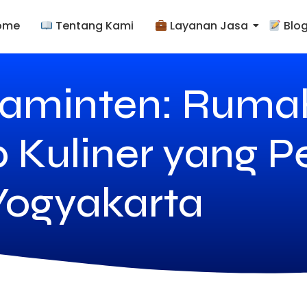
ome
Tentang Kami
Layanan Jasa
Blo
Raminten: Rum
Kuliner yang Pe
 Yogyakarta