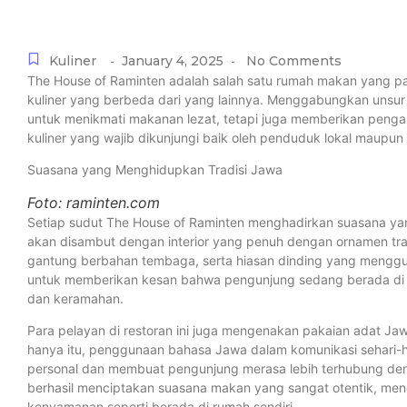
Kuliner
January 4, 2025
No Comments
-
-
The House of Raminten adalah salah satu rumah makan yang p
kuliner yang berbeda dari yang lainnya. Menggabungkan unsur 
untuk menikmati makanan lezat, tetapi juga memberikan penga
kuliner yang wajib dikunjungi baik oleh penduduk lokal maupun
Suasana yang Menghidupkan Tradisi Jawa
Foto: raminten.com
Setiap sudut The House of Raminten menghadirkan suasana ya
akan disambut dengan interior yang penuh dengan ornamen trad
gantung berbahan tembaga, serta hiasan dinding yang menggun
untuk memberikan kesan bahwa pengunjung sedang berada di 
dan keramahan.
Para pelayan di restoran ini juga mengenakan pakaian adat J
hanya itu, penggunaan bahasa Jawa dalam komunikasi sehari-
personal dan membuat pengunjung merasa lebih terhubung denga
berhasil menciptakan suasana makan yang sangat otentik, m
kenyamanan seperti berada di rumah sendiri.