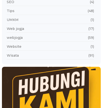
SEO
(4)
Tips
(48)
UMKM
(1)
Web jogja
(17)
webjogja
(59)
Website
(1)
Wisata
(91)