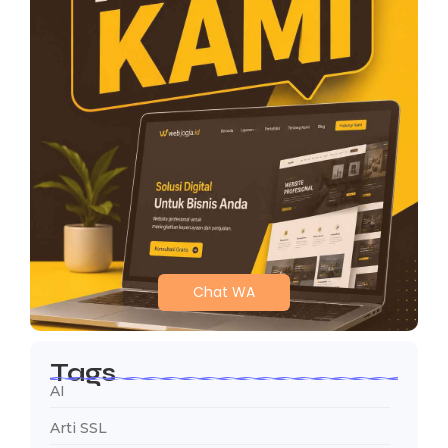
Chat WA
Tags
AI
Arti SSL