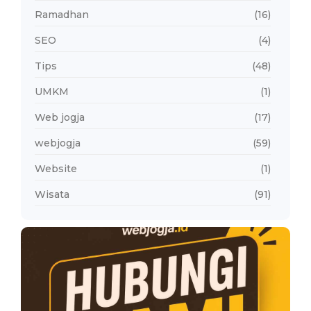
Ramadhan
(16)
SEO
(4)
Tips
(48)
UMKM
(1)
Web jogja
(17)
webjogja
(59)
Website
(1)
Wisata
(91)