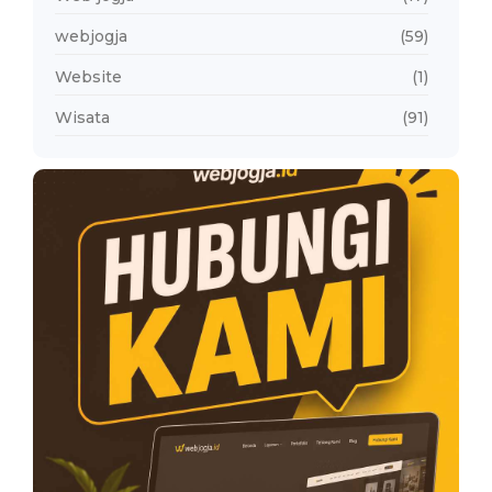
webjogja
(59)
Website
(1)
Wisata
(91)