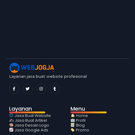
Layanan jasa buat website profesional
Layanan
Menu
Jasa Buat Website
Home
✍️ Jasa Buat Artikel
Profil
Jasa Desain Logo
Blog
Jasa Google Ads
Promo