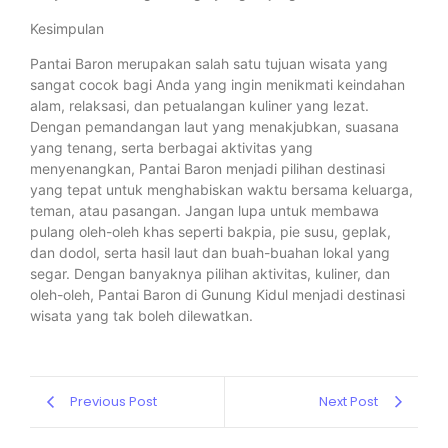
Kesimpulan
Pantai Baron merupakan salah satu tujuan wisata yang
sangat cocok bagi Anda yang ingin menikmati keindahan
alam, relaksasi, dan petualangan kuliner yang lezat.
Dengan pemandangan laut yang menakjubkan, suasana
yang tenang, serta berbagai aktivitas yang
menyenangkan, Pantai Baron menjadi pilihan destinasi
yang tepat untuk menghabiskan waktu bersama keluarga,
teman, atau pasangan. Jangan lupa untuk membawa
pulang oleh-oleh khas seperti bakpia, pie susu, geplak,
dan dodol, serta hasil laut dan buah-buahan lokal yang
segar. Dengan banyaknya pilihan aktivitas, kuliner, dan
oleh-oleh, Pantai Baron di Gunung Kidul menjadi destinasi
wisata yang tak boleh dilewatkan.
Previous Post
Next Post