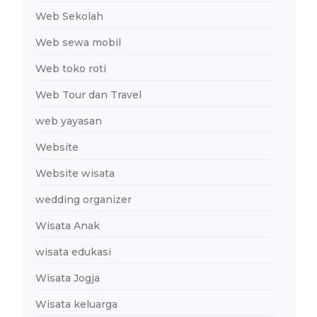
Web Sekolah
Web sewa mobil
Web toko roti
Web Tour dan Travel
web yayasan
Website
Website wisata
wedding organizer
Wisata Anak
wisata edukasi
Wisata Jogja
Wisata keluarga