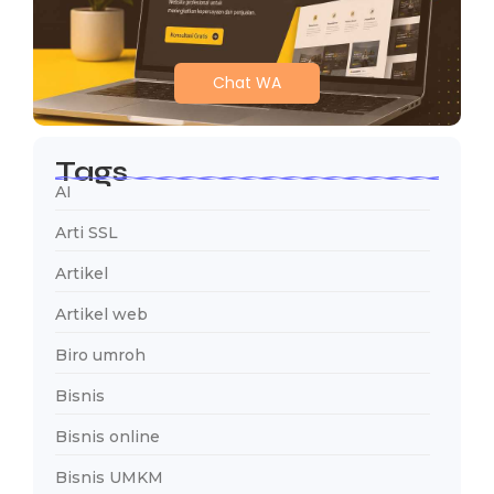
Chat WA
Tags
AI
Arti SSL
Artikel
Artikel web
Biro umroh
Bisnis
Bisnis online
Bisnis UMKM