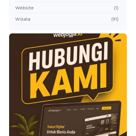
Website
(1)
Wisata
(91)