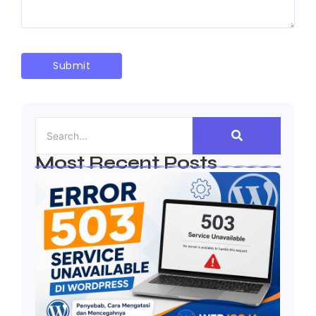
Most Recent Posts