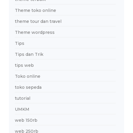
Theme toko online
theme tour dan travel
Theme wordpress
Tips
Tips dan Trik
tips web
Toko online
toko sepeda
tutorial
UMKM
web 150rb
web 250rb