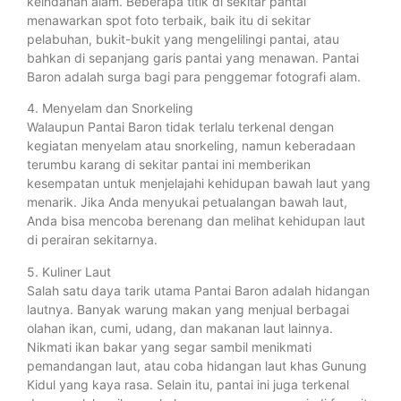
keindahan alam. Beberapa titik di sekitar pantai
menawarkan spot foto terbaik, baik itu di sekitar
pelabuhan, bukit-bukit yang mengelilingi pantai, atau
bahkan di sepanjang garis pantai yang menawan. Pantai
Baron adalah surga bagi para penggemar fotografi alam.
4. Menyelam dan Snorkeling
Walaupun Pantai Baron tidak terlalu terkenal dengan
kegiatan menyelam atau snorkeling, namun keberadaan
terumbu karang di sekitar pantai ini memberikan
kesempatan untuk menjelajahi kehidupan bawah laut yang
menarik. Jika Anda menyukai petualangan bawah laut,
Anda bisa mencoba berenang dan melihat kehidupan laut
di perairan sekitarnya.
5. Kuliner Laut
Salah satu daya tarik utama Pantai Baron adalah hidangan
lautnya. Banyak warung makan yang menjual berbagai
olahan ikan, cumi, udang, dan makanan laut lainnya.
Nikmati ikan bakar yang segar sambil menikmati
pemandangan laut, atau coba hidangan laut khas Gunung
Kidul yang kaya rasa. Selain itu, pantai ini juga terkenal