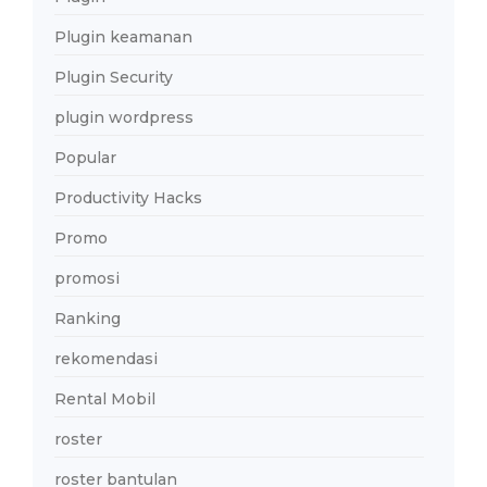
Plugin keamanan
Plugin Security
plugin wordpress
Popular
Productivity Hacks
Promo
promosi
Ranking
rekomendasi
Rental Mobil
roster
roster bantulan