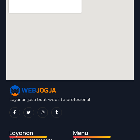
Layanan jasa buat website profesional
Layanan
Menu