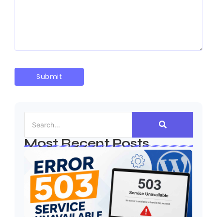
Most Recent Posts