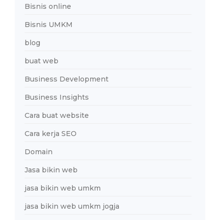
Bisnis online
Bisnis UMKM
blog
buat web
Business Development
Business Insights
Cara buat website
Cara kerja SEO
Domain
Jasa bikin web
jasa bikin web umkm
jasa bikin web umkm jogja