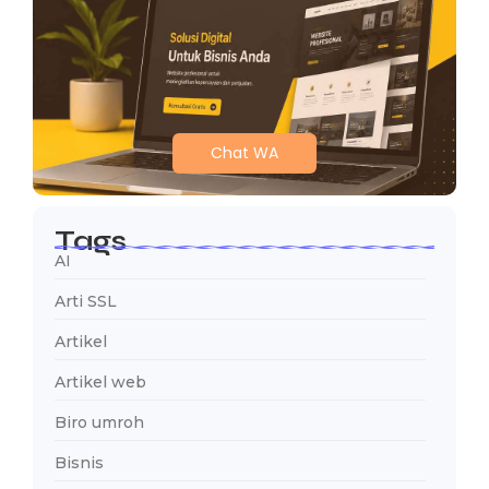
Chat WA
Tags
AI
Arti SSL
Artikel
Artikel web
Biro umroh
Bisnis