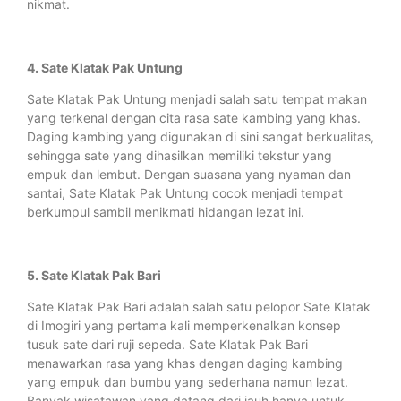
nikmat.
4. Sate Klatak Pak Untung
Sate Klatak Pak Untung menjadi salah satu tempat makan
yang terkenal dengan cita rasa sate kambing yang khas.
Daging kambing yang digunakan di sini sangat berkualitas,
sehingga sate yang dihasilkan memiliki tekstur yang
empuk dan lembut. Dengan suasana yang nyaman dan
santai, Sate Klatak Pak Untung cocok menjadi tempat
berkumpul sambil menikmati hidangan lezat ini.
5. Sate Klatak Pak Bari
Sate Klatak Pak Bari adalah salah satu pelopor Sate Klatak
di Imogiri yang pertama kali memperkenalkan konsep
tusuk sate dari ruji sepeda. Sate Klatak Pak Bari
menawarkan rasa yang khas dengan daging kambing
yang empuk dan bumbu yang sederhana namun lezat.
Banyak wisatawan yang datang dari jauh hanya untuk