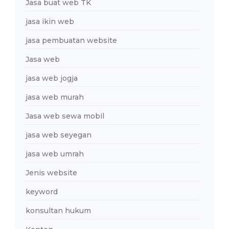
Jasa buat web TK
jasa ikin web
jasa pembuatan website
Jasa web
jasa web jogja
jasa web murah
Jasa web sewa mobil
jasa web seyegan
jasa web umrah
Jenis website
keyword
konsultan hukum