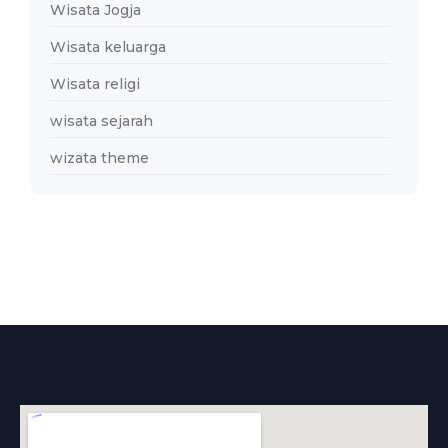
Wisata Jogja
Wisata keluarga
Wisata religi
wisata sejarah
wizata theme