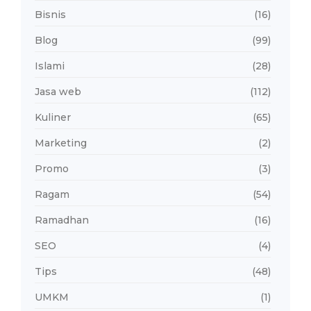
Bisnis
(16)
Blog
(99)
Islami
(28)
Jasa web
(112)
Kuliner
(65)
Marketing
(2)
Promo
(3)
Ragam
(54)
Ramadhan
(16)
SEO
(4)
Tips
(48)
UMKM
(1)