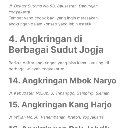
Jl. Doktor Sutomo No.58, Bausasran, Danurejan,
Yogyakarta
Tempat yang cocok bagi yang ingin merasakan
angkringan dalam konsep yang lebih estetik.
4. Angkringan di
Berbagai Sudut Jogja
Berikut daftar angkringan yang bisa kamu kunjungi di
berbagai wilayah Yogyakarta:
14. Angkringan Mbok Naryo
Jl. Kabupaten No.Km. 3, Trihanggo, Gamping, Sleman
15. Angkringan Kang Harjo
Jl. Wijilan No.60, Panembahan, Kraton, Yogyakarta