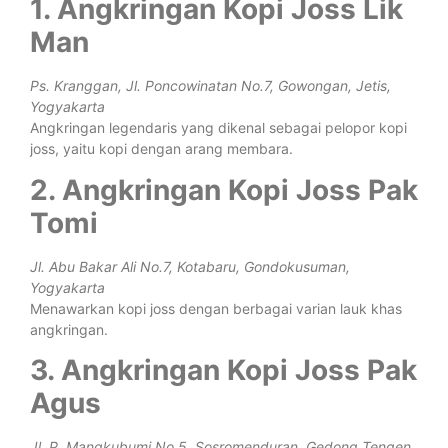
1. Angkringan Kopi Joss Lik
Man
Ps. Kranggan, Jl. Poncowinatan No.7, Gowongan, Jetis,
Yogyakarta
Angkringan legendaris yang dikenal sebagai pelopor kopi
joss, yaitu kopi dengan arang membara.
2. Angkringan Kopi Joss Pak
Tomi
Jl. Abu Bakar Ali No.7, Kotabaru, Gondokusuman,
Yogyakarta
Menawarkan kopi joss dengan berbagai varian lauk khas
angkringan.
3. Angkringan Kopi Joss Pak
Agus
Jl. P. Mangkubumi No.5, Sosromenduran, Gedong Tengen,