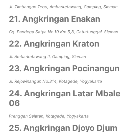
Jl. Timbangan Tebu, Ambarketawang, Gamping, Sleman
21. Angkringan Enakan
Gg. Pandega Satya No.10 Km.5,8, Caturtunggal, Sleman
22. Angkringan Kraton
Jl. Ambarketawang II, Gamping, Sleman
23. Angkringan Pocinangun
Jl. Rejowinangun No.314, Kotagede, Yogyakarta
24. Angkringan Latar Mbale
06
Prenggan Selatan, Kotagede, Yogyakarta
25. Angkringan Djoyo Djum