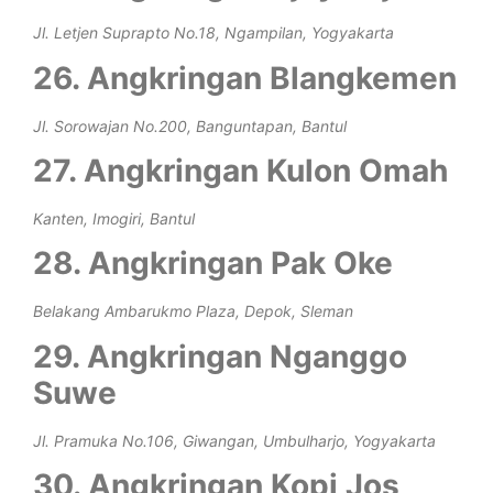
Jl. Letjen Suprapto No.18, Ngampilan, Yogyakarta
26. Angkringan Blangkemen
Jl. Sorowajan No.200, Banguntapan, Bantul
27. Angkringan Kulon Omah
Kanten, Imogiri, Bantul
28. Angkringan Pak Oke
Belakang Ambarukmo Plaza, Depok, Sleman
29. Angkringan Nganggo
Suwe
Jl. Pramuka No.106, Giwangan, Umbulharjo, Yogyakarta
30. Angkringan Kopi Jos