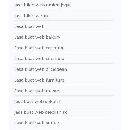
jasa bikin web umkm jogja
jasa bikin wenb
Jasa buat web
Jasa buat web bakery
Jasa buat web catering
Jasa buat web cuci sofa
Jasa buat web di Godean
Jasa buat web furniture
Jasa buat web murah
jasa buat web sekolah
jasa buat web sekolah sd
Jasa buat web sumur