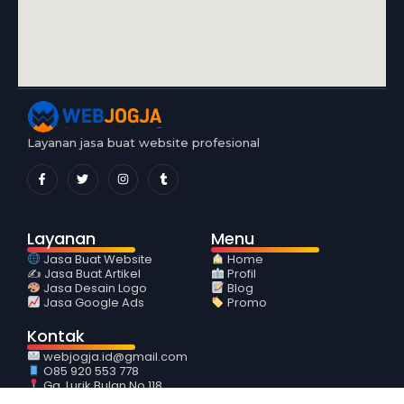
Layanan jasa buat website profesional
Layanan
Menu
Jasa Buat Website
Home
✍️ Jasa Buat Artikel
Profil
Jasa Desain Logo
Blog
Jasa Google Ads
Promo
Kontak
webjogja.id@gmail.com
O85 920 553 778
Gg. Lurik Bulan No 118
Sidoarum Godean Sleman