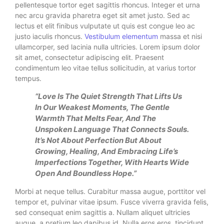
pellentesque tortor eget sagittis rhoncus. Integer et urna
nec arcu gravida pharetra eget sit amet justo. Sed ac
lectus et elit finibus vulputate ut quis est congue leo ac
justo iaculis rhoncus.
Vestibulum elementum
massa et nisi
ullamcorper, sed lacinia nulla ultricies. Lorem ipsum dolor
sit amet, consectetur adipiscing elit. Praesent
condimentum leo vitae tellus sollicitudin, at varius tortor
tempus.
“Love Is The Quiet Strength That Lifts Us
In Our Weakest Moments, The Gentle
Warmth That Melts Fear, And The
Unspoken Language That Connects Souls.
It’s Not About Perfection But About
Growing, Healing, And Embracing Life’s
Imperfections Together, With Hearts Wide
Open And Boundless Hope.”
Morbi at neque tellus. Curabitur massa augue, porttitor vel
tempor et, pulvinar vitae ipsum. Fusce viverra gravida felis,
sed consequat enim sagittis a. Nullam aliquet ultricies
augue, a pretium leo dapibus id. Nulla eros eros, tincidunt