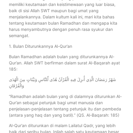
memiliki keutamaan dan keistimewaan yang luar biasa,
baik di sisi Allah SWT maupun bagi umat yang
menjalankannya. Dalam kultum kali ini, mari kita bahas
tentang keutamaan bulan Ramadhan dan mengapa kita
harus menyambutnya dengan penuh rasa syukur dan
semangat.
1. Bulan Diturunkannya Al-Qur’an
Bulan Ramadhan adalah bulan yang diturunkannya Al-
Qur’an. Allah SWT berfirman dalam surat Al-Baqarah ayat
185:
شَهْرُ رَمَضَانَ الَّذِي أُنزِلَ فِيهِ الْقُرْآنُ هُدًى لِّلنَّاسِ وَبَيِّنَاتٍ مِنَ الْهُدَى
وَالْفُرْقَانِ
“Ramadhan adalah bulan yang di dalamnya diturunkan Al-
Qur’an sebagai petunjuk bagi umat manusia dan
penjelasan-penjelasan tentang petunjuk itu dan pembeda
(antara yang haq dan yang batil).” (QS. Al-Baqarah: 185)
Al-Qur’an diturunkan di malam Lailatul Qadr, yang lebih
baik dari seribu bulan. Inilah salah satu keutamaan besar