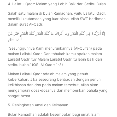
4. Lailatul Qadr: Malam yang Lebih Baik dari Seribu Bulan
Salah satu malam di bulan Ramadhan, yaitu Lailatul Qadr,
memiliki keutamaan yang luar biasa. Allah SWT berfirman
dalam surat Al-Qadr:
إِنَّا أَنزَلْنَاهُ فِي لَيْلَةِ الْقَدْرِ وَمَا أَدْرَاكَ مَا لَيْلَةُ الْقَدْرِ لَيْلَةُ الْقَدْرِ خَيْرٌ مِّنْ
أَلْفِ شَهْرٍ
“Sesungguhnya Kami menurunkannya (Al-Qur’an) pada
malam Lailatul Qadr. Dan tahukah kamu apakah malam
Lailatul Qadr itu? Malam Lailatul Qadr itu lebih baik dari
seribu bulan.” (QS. Al-Qadr: 1-3)
Malam Lailatul Qadr adalah malam yang penuh
keberkahan. Jika seseorang beribadah dengan penuh
keikhlasan dan doa pada malam tersebut, Allah akan
mengampuni dosa-dosanya dan memberikan pahala yang
sangat besar.
5. Peningkatan Amal dan Keimanan
Bulan Ramadhan adalah kesempatan bagi umat Islam