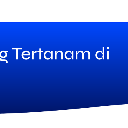
g
g Tertanam di