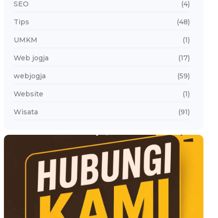
SEO
(4)
Tips
(48)
UMKM
(1)
Web jogja
(17)
webjogja
(59)
Website
(1)
Wisata
(91)