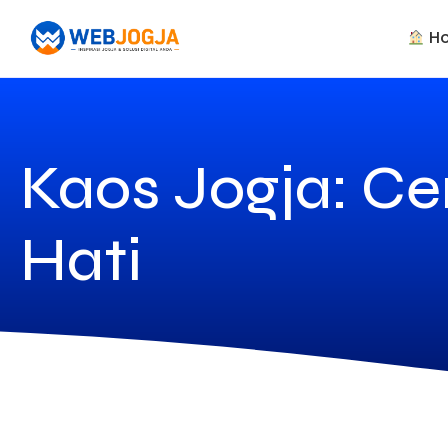
H
Kaos Jogja: C
Hati