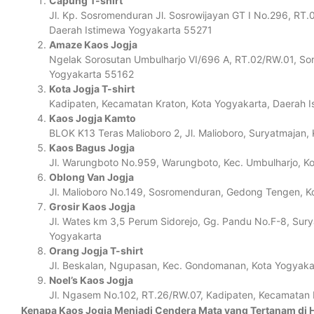
Capung T-shirt
Jl. Kp. Sosromenduran Jl. Sosrowijayan GT I No.296, R
Daerah Istimewa Yogyakarta 55271
Amaze Kaos Jogja
Ngelak Sorosutan Umbulharjo VI/696 A, RT.02/RW.01, Sor
Yogyakarta 55162
Kota Jogja T-shirt
Kadipaten, Kecamatan Kraton, Kota Yogyakarta, Daerah 
Kaos Jogja Kamto
BLOK K13 Teras Malioboro 2, Jl. Malioboro, Suryatmajan,
Kaos Bagus Jogja
Jl. Warungboto No.959, Warungboto, Kec. Umbulharjo, K
Oblong Van Jogja
Jl. Malioboro No.149, Sosromenduran, Gedong Tengen, K
Grosir Kaos Jogja
Jl. Wates km 3,5 Perum Sidorejo, Gg. Pandu No.F-8, Sury
Yogyakarta
Orang Jogja T-shirt
Jl. Beskalan, Ngupasan, Kec. Gondomanan, Kota Yogyaka
Noel’s Kaos Jogja
Jl. Ngasem No.102, RT.26/RW.07, Kadipaten, Kecamatan 
Kenapa Kaos Jogja Menjadi Cendera Mata yang Tertanam di H