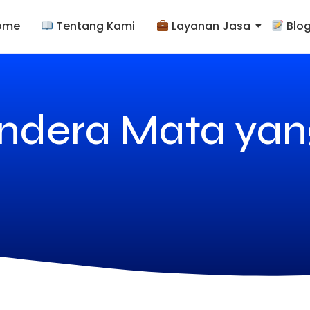
ome
Tentang Kami
Layanan Jasa
Blo
endera Mata yan