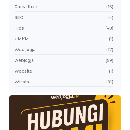
Ramadhan
(16)
SEO
(4)
Tips
(48)
UMKM
(1)
Web jogja
(17)
webjogja
(59)
Website
(1)
Wisata
(91)