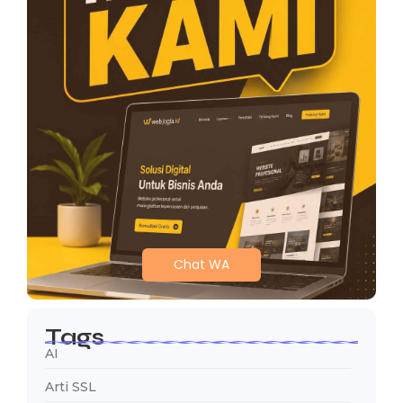
Chat WA
Tags
AI
Arti SSL