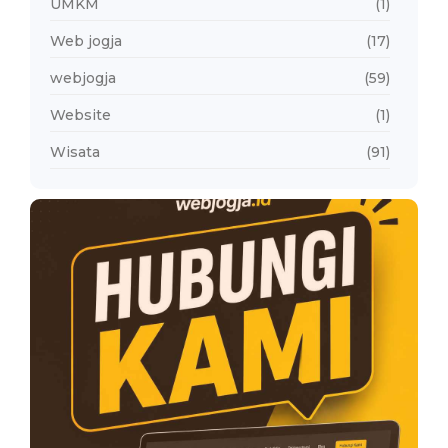
UMKM
(1)
Web jogja
(17)
webjogja
(59)
Website
(1)
Wisata
(91)