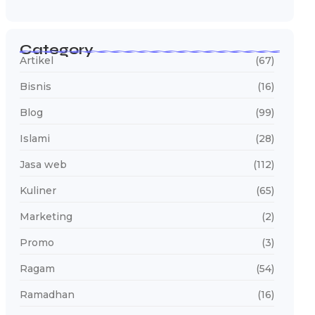
Category
Artikel
(67)
Bisnis
(16)
Blog
(99)
Islami
(28)
Jasa web
(112)
Kuliner
(65)
Marketing
(2)
Promo
(3)
Ragam
(54)
Ramadhan
(16)