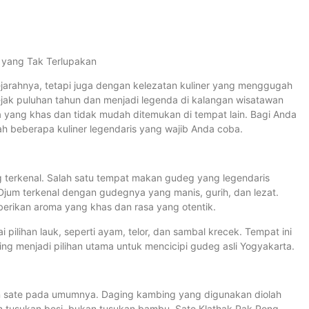
a yang Tak Terlupakan
arahnya, tetapi juga dengan kelezatan kuliner yang menggugah
jak puluhan tahun dan menjadi legenda di kalangan wisatawan
a yang khas dan tidak mudah ditemukan di tempat lain. Bagi Anda
lah beberapa kuliner legendaris yang wajib Anda coba.
 terkenal. Salah satu tempat makan gudeg yang legendaris
Djum terkenal dengan gudegnya yang manis, gurih, dan lezat.
rikan aroma yang khas dan rasa yang otentik.
ilihan lauk, seperti ayam, telor, dan sambal krecek. Tempat ini
ing menjadi pilihan utama untuk mencicipi gudeg asli Yogyakarta.
n sate pada umumnya. Daging kambing yang digunakan diolah
tusukan besi, bukan tusukan bambu. Sate Klathak Pak Pong