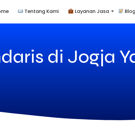
ome
Tentang Kami
Layanan Jasa
Blo
ndaris di Jogja 