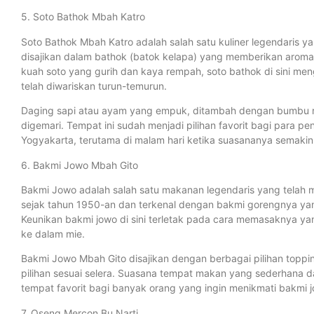
5. Soto Bathok Mbah Katro
Soto Bathok Mbah Katro adalah salah satu kuliner legendaris ya
disajikan dalam bathok (batok kelapa) yang memberikan aroma 
kuah soto yang gurih dan kaya rempah, soto bathok di sini me
telah diwariskan turun-temurun.
Daging sapi atau ayam yang empuk, ditambah dengan bumbu 
digemari. Tempat ini sudah menjadi pilihan favorit bagi para p
Yogyakarta, terutama di malam hari ketika suasananya semakin
6. Bakmi Jowo Mbah Gito
Bakmi Jowo adalah salah satu makanan legendaris yang telah me
sejak tahun 1950-an dan terkenal dengan bakmi gorengnya ya
Keunikan bakmi jowo di sini terletak pada cara memasaknya
ke dalam mie.
Bakmi Jowo Mbah Gito disajikan dengan berbagai pilihan toppi
pilihan sesuai selera. Suasana tempat makan yang sederhana 
tempat favorit bagi banyak orang yang ingin menikmati bakmi j
7. Oseng Mercon Bu Narti