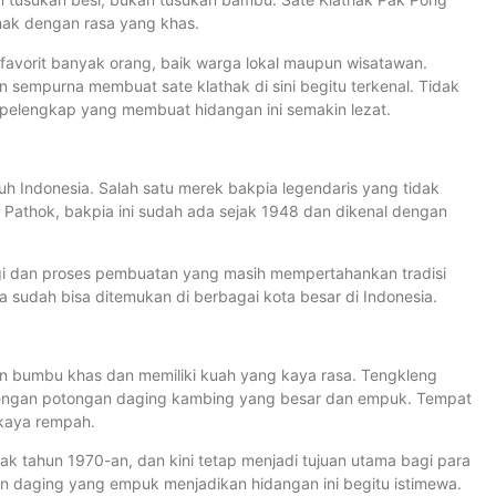
thak dengan rasa yang khas.
 favorit banyak orang, baik warga lokal maupun wisatawan.
mpurna membuat sate klathak di sini begitu terkenal. Tidak
i pelengkap yang membuat hidangan ini semakin lezat.
uh Indonesia. Salah satu merek bakpia legendaris yang tidak
 Pathok, bakpia ini sudah ada sejak 1948 dan dikenal dengan
i dan proses pembuatan yang masih mempertahankan tradisi
juga sudah bisa ditemukan di berbagai kota besar di Indonesia.
 bumbu khas dan memiliki kuah yang kaya rasa. Tengkleng
al dengan potongan daging kambing yang besar dan empuk. Tempat
 kaya rempah.
jak tahun 1970-an, dan kini tetap menjadi tujuan utama bagi para
n daging yang empuk menjadikan hidangan ini begitu istimewa.