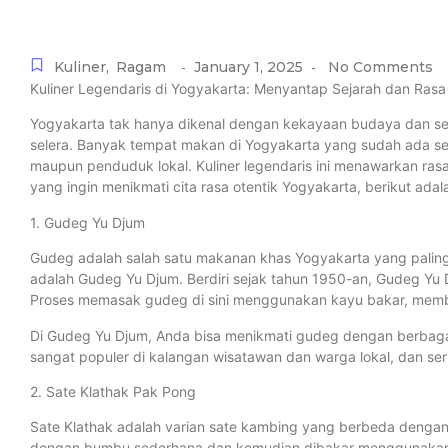
Kuliner
,
Ragam
January 1, 2025
No Comments
-
-
Kuliner Legendaris di Yogyakarta: Menyantap Sejarah dan Ras
Yogyakarta tak hanya dikenal dengan kekayaan budaya dan sej
selera. Banyak tempat makan di Yogyakarta yang sudah ada se
maupun penduduk lokal. Kuliner legendaris ini menawarkan ras
yang ingin menikmati cita rasa otentik Yogyakarta, berikut ada
1. Gudeg Yu Djum
Gudeg adalah salah satu makanan khas Yogyakarta yang paling
adalah Gudeg Yu Djum. Berdiri sejak tahun 1950-an, Gudeg Yu 
Proses memasak gudeg di sini menggunakan kayu bakar, membe
Di Gudeg Yu Djum, Anda bisa menikmati gudeg dengan berbagai p
sangat populer di kalangan wisatawan dan warga lokal, dan ser
2. Sate Klathak Pak Pong
Sate Klathak adalah varian sate kambing yang berbeda denga
dengan bumbu sederhana dan kemudian dibakar menggunakan 