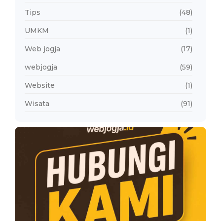
Tips
(48)
UMKM
(1)
Web jogja
(17)
webjogja
(59)
Website
(1)
Wisata
(91)