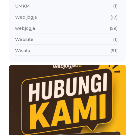
UMKM
(1)
Web jogja
(17)
webjogja
(59)
Website
(1)
Wisata
(91)