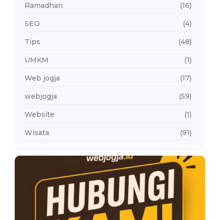
Ramadhan
(16)
SEO
(4)
Tips
(48)
UMKM
(1)
Web jogja
(17)
webjogja
(59)
Website
(1)
Wisata
(91)