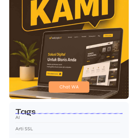
Chat WA
Tags
AI
Arti SSL