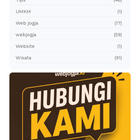
Tips
(48)
UMKM
(1)
Web jogja
(17)
webjogja
(59)
Website
(1)
Wisata
(91)