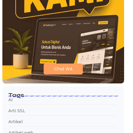
Chat WA
Tags
AI
Arti SSL
Artikel
Artikel web