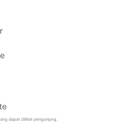
r
te
te
ang dapat dilihat pengunjung.