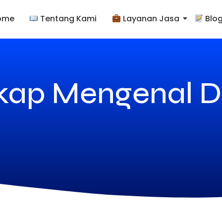
ome
Tentang Kami
Layanan Jasa
Blo
ap Mengenal D