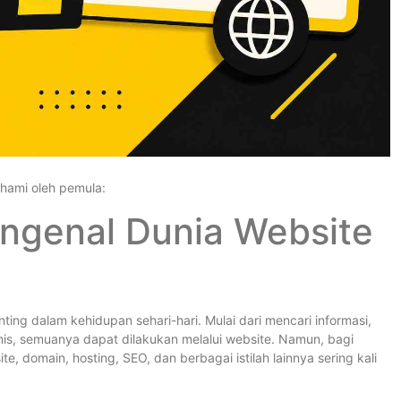
ahami oleh pemula:
genal Dunia Website
nting dalam kehidupan sehari-hari. Mulai dari mencari informasi,
is, semuanya dapat dilakukan melalui website. Namun, bagi
e, domain, hosting, SEO, dan berbagai istilah lainnya sering kali