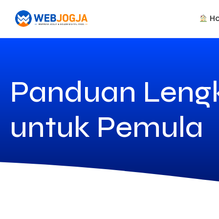
H
Panduan Lengk
untuk Pemula