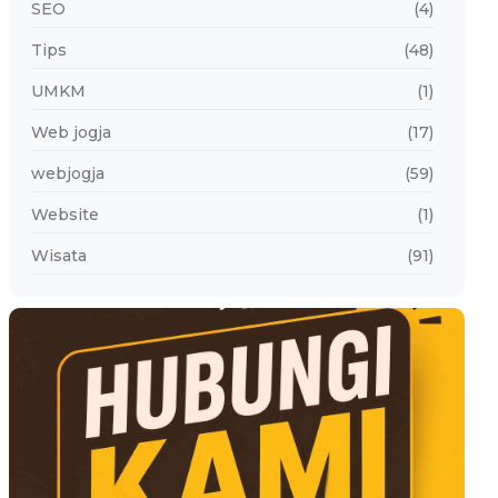
SEO
(4)
Tips
(48)
UMKM
(1)
Web jogja
(17)
webjogja
(59)
Website
(1)
Wisata
(91)