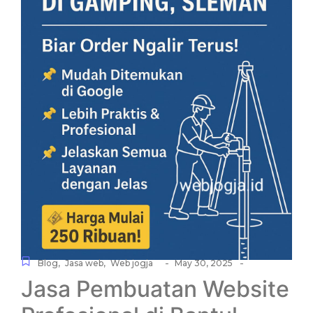
-
-
Blog
,
Jasa web
,
Web jogja
May 30, 2025
Jasa Pembuatan Website