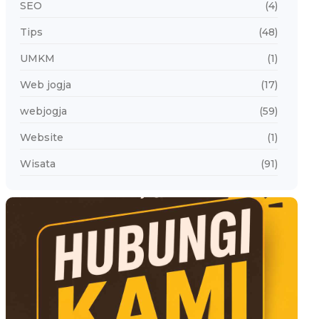
SEO
(4)
Tips
(48)
UMKM
(1)
Web jogja
(17)
webjogja
(59)
Website
(1)
Wisata
(91)