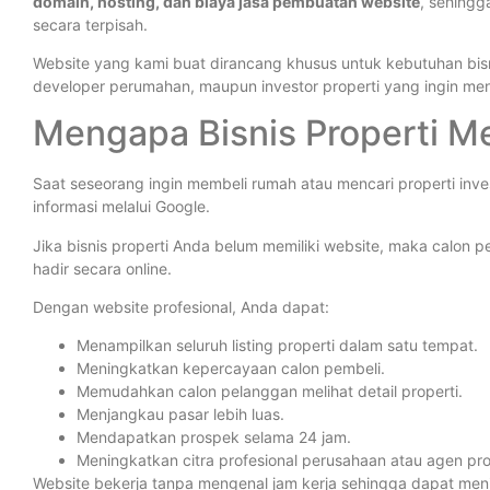
domain, hosting, dan biaya jasa pembuatan website
, sehingg
secara terpisah.
Website yang kami buat dirancang khusus untuk kebutuhan bisni
developer perumahan, maupun investor properti yang ingin mena
Mengapa Bisnis Properti 
Saat seseorang ingin membeli rumah atau mencari properti inv
informasi melalui Google.
Jika bisnis properti Anda belum memiliki website, maka calo
hadir secara online.
Dengan website profesional, Anda dapat:
Menampilkan seluruh listing properti dalam satu tempat.
Meningkatkan kepercayaan calon pembeli.
Memudahkan calon pelanggan melihat detail properti.
Menjangkau pasar lebih luas.
Mendapatkan prospek selama 24 jam.
Meningkatkan citra profesional perusahaan atau agen pro
Website bekerja tanpa mengenal jam kerja sehingga dapat men