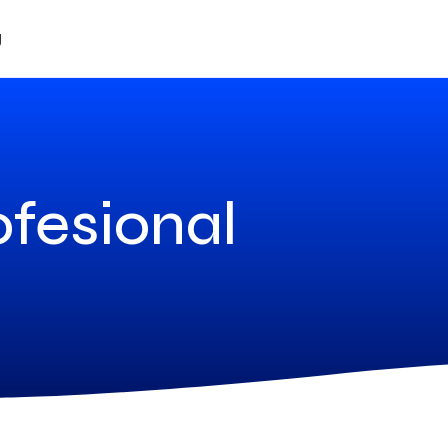
g
ofesional