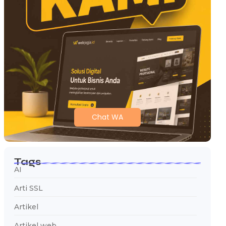
Chat WA
Tags
AI
Arti SSL
Artikel
Artikel web