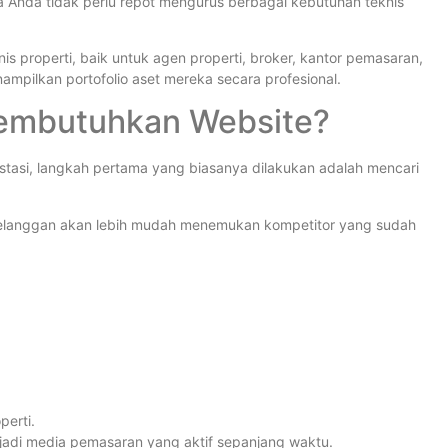
a Anda tidak perlu repot mengurus berbagai kebutuhan teknis
s properti, baik untuk agen properti, broker, kantor pemasaran,
mpilkan portofolio aset mereka secara profesional.
Membutuhkan Website?
estasi, langkah pertama yang biasanya dilakukan adalah mencari
n pelanggan akan lebih mudah menemukan kompetitor yang sudah
perti.
jadi media pemasaran yang aktif sepanjang waktu.