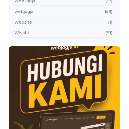
Web jogja
(17)
webjogja
(59)
Website
(1)
Wisata
(91)