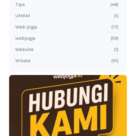
Tips
(48)
UMKM
(1)
Web jogja
(17)
webjogja
(59)
Website
(1)
Wisata
(91)