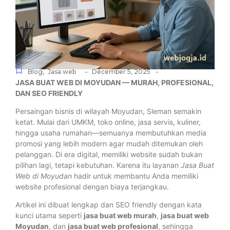
-
-
Blog
,
Jasa web
December 5, 2025
JASA BUAT WEB DI MOYUDAN — MURAH, PROFESIONAL,
DAN SEO FRIENDLY
Persaingan bisnis di wilayah Moyudan, Sleman semakin
ketat. Mulai dari UMKM, toko online, jasa servis, kuliner,
hingga usaha rumahan—semuanya membutuhkan media
promosi yang lebih modern agar mudah ditemukan oleh
pelanggan. Di era digital, memiliki website sudah bukan
pilihan lagi, tetapi kebutuhan. Karena itu layanan
Jasa Buat
Web di Moyudan
hadir untuk membantu Anda memiliki
website profesional dengan biaya terjangkau.
Artikel ini dibuat lengkap dan SEO friendly dengan kata
kunci utama seperti
jasa buat web murah
,
jasa buat web
Moyudan
, dan
jasa buat web profesional
, sehingga